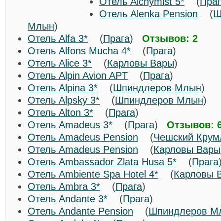
Отель Alchymist 5*
(
Пра
Отель Alenka Pension
(
Ш
Млын
)
Отель Alfa 3*
(
Прага
)
Отзывов: 2
Отель Alfons Mucha 4*
(
Прага
)
Отель Alice 3*
(
Карловы Вары
)
Отель Alpin Avion APT
(
Прага
)
Отель Alpina 3*
(
Шпиндлеров Млын
)
Отель Alpsky 3*
(
Шпиндлеров Млын
)
Отель Alton 3*
(
Прага
)
Отель Amadeus 3*
(
Прага
)
Отзывов: 
Отель Amadeus Pension
(
Чешский Крум
Отель Amadeus Pension
(
Карловы Вары
Отель Ambassador Zlata Husa 5*
(
Прага
Отель Ambiente Spa Hotel 4*
(
Карловы 
Отель Ambra 3*
(
Прага
)
Отель Andante 3*
(
Прага
)
Отель Andante Pension
(
Шпиндлеров М