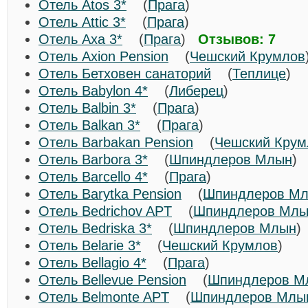
Отель Atos 3*
(
Прага
)
Отель Attic 3*
(
Прага
)
Отель Axa 3*
(
Прага
)
Отзывов: 7
Отель Axion Pension
(
Чешский Крумлов
Отель Бетховен санаторий
(
Теплице
)
Отель Babylon 4*
(
Либерец
)
Отель Balbin 3*
(
Прага
)
Отель Balkan 3*
(
Прага
)
Отель Barbakan Pension
(
Чешский Крум
Отель Barbora 3*
(
Шпиндлеров Млын
Отель Barcello 4*
(
Прага
)
Отель Barytka Pension
(
Шпиндлеров М
Отель Bedrichov APT
(
Шпиндлеров Мл
Отель Bedriska 3*
(
Шпиндлеров Млын
Отель Belarie 3*
(
Чешский Крумлов
)
Отель Bellagio 4*
(
Прага
)
Отель Bellevue Pension
(
Шпиндлеров М
Отель Belmonte APT
(
Шпиндлеров Млы