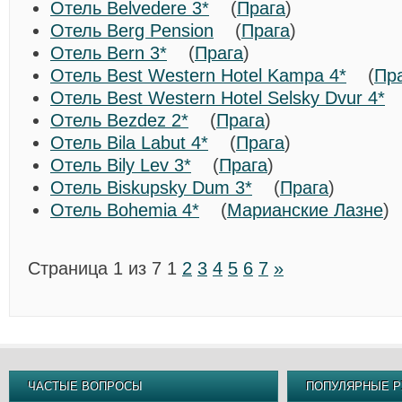
Отель Belvedere 3*
(
Прага
)
Отель Berg Pension
(
Прага
)
Отель Bern 3*
(
Прага
)
Отель Best Western Hotel Kampa 4*
(
Пр
Отель Best Western Hotel Selsky Dvur 4*
Отель Bezdez 2*
(
Прага
)
Отель Bila Labut 4*
(
Прага
)
Отель Bily Lev 3*
(
Прага
)
Отель Biskupsky Dum 3*
(
Прага
)
Отель Bohemia 4*
(
Марианские Лазне
Страница 1 из 7
1
2
3
4
5
6
7
»
ЧАСТЫЕ ВОПРОСЫ
ПОПУЛЯРНЫЕ Р