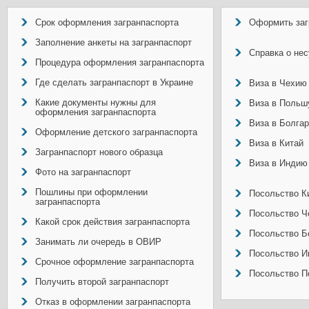
Срок оформления загранпаспорта
Оформить заг
Заполнение анкеты на загранпаспорт
Справка о не
Процедура оформления загранпаспорта
Где сделать загранпаспорт в Украине
Виза в Чехию
Какие документы нужны для
Виза в Польш
оформления загранпаспорта
Виза в Болга
Оформление детского загранпаспорта
Виза в Китай
Загранпаспорт нового образца
Виза в Индию
Фото на загранпаспорт
Пошлины при оформлении
Посольство Ки
загранпаспорта
Посольство Ч
Какой срок действия загранпаспорта
Посольство Б
Занимать ли очередь в ОВИР
Посольство И
Срочное оформление загранпаспорта
Посольство П
Получить второй загранпаспорт
Отказ в оформлении загранпаспорта