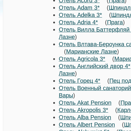
Отель Acord 3*
(
Прага
Отель Adam 3*
(
Шпиндл
Отель Adelka 3*
(
Шпинд
Отель Adria 4*
(
Прага
)
Отель Вилла Баттерфляй 
Лазне
)
Отель Влтава-Бероунка с
(
Марианские Лазне
)
Отель Agricola 3*
(
Мариа
Отель Английский двор 4*
Лазне
)
Отель Горец 4*
(
Пец по
Отель Военный санаторий
Вары
)
Отель Akat Pension
(
Пра
Отель Akropolis 3*
(
Карл
Отель Alba Pension
(
Шпи
Отель Albert Pension
(
Шп