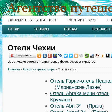
ОФОРМИТЬ ЗАГРАНПАСПОРТ
ОФОРМИТЬ ВИЗУ
СП
ОТЕЛИ
ОТЗЫВЫ
ПОГОДА
ПОСОЛЬСТ
Отели Чехии
Поделиться…
Все лучшие отели в Чехии: цены, фото, отзывы туристов.
Главная
>
Отели в странах мира
> Отели Чехии
Отель Гарни-отель Неапол
(
Марианские Лазне
)
Отель Abraka мини отель
Крумлов
)
Отель Abri 3*
(
Прага
)