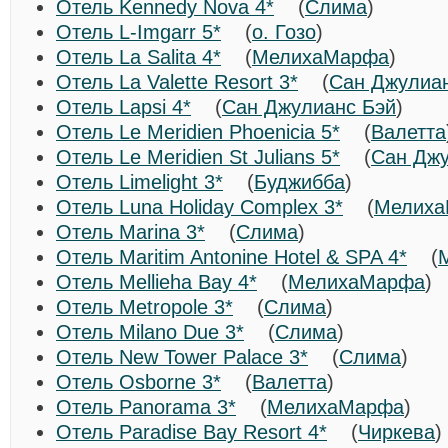
Отель Kennedy Nova 4*
(
Слима
)
Отель L-Imgarr 5*
(
о. Гозо
)
Отель La Salita 4*
(
МелихаМарфа
)
Отель La Valette Resort 3*
(
Сан Джулиа
Отель Lapsi 4*
(
Сан Джулианс Бэй
)
Отель Le Meridien Phoenicia 5*
(
Валетта
Отель Le Meridien St Julians 5*
(
Сан Джу
Отель Limelight 3*
(
Буджибба
)
Отель Luna Holiday Complex 3*
(
Мелих
Отель Marina 3*
(
Слима
)
Отель Maritim Antonine Hotel & SPA 4*
(
Отель Mellieha Bay 4*
(
МелихаМарфа
Отель Metropole 3*
(
Слима
)
Отель Milano Due 3*
(
Слима
)
Отель New Tower Palace 3*
(
Слима
)
Отель Osborne 3*
(
Валетта
)
Отель Panorama 3*
(
МелихаМарфа
)
Отель Paradise Bay Resort 4*
(
Чиркева