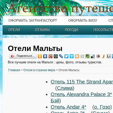
ОФОРМИТЬ ЗАГРАНПАСПОРТ
ОФОРМИТЬ ВИЗУ
СП
ОТЕЛИ
ОТЗЫВЫ
ПОГОДА
ПОСОЛЬСТ
Отели Мальты
Поделиться…
Все лучшие отели на Мальте : цены, фото, отзывы туристов.
Главная
>
Отели в странах мира
> Отели Мальты
Отель 115 The Strand Apart
(
Слима
)
Отель Alexandra Palace 3*
Бэй
)
Отель Andar 4*
(
о. Гозо