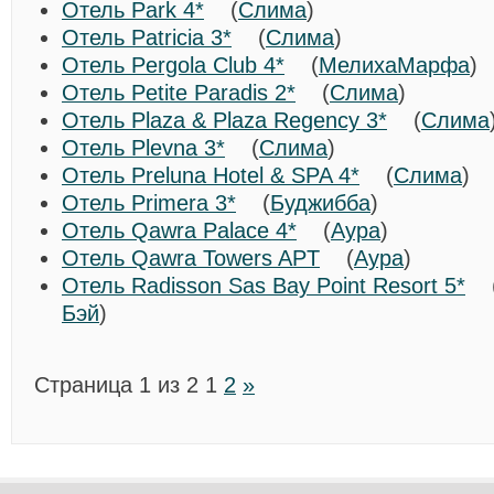
Отель Park 4*
(
Слима
)
Отель Patricia 3*
(
Слима
)
Отель Pergola Club 4*
(
МелихаМарфа
Отель Petite Paradis 2*
(
Слима
)
Отель Plaza & Plaza Regency 3*
(
Слима
Отель Plevna 3*
(
Слима
)
Отель Preluna Hotel & SPA 4*
(
Слима
)
Отель Primera 3*
(
Буджибба
)
Отель Qawra Palace 4*
(
Аура
)
Отель Qawra Towers APT
(
Аура
)
Отель Radisson Sas Bay Point Resort 5*
Бэй
)
Страница 1 из 2
1
2
»