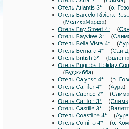
Отель Astra 2*
(
Слима
Отель Atlantis 3*
(
о. Гоз
Отель Barcelo Riviera Reso
(
МелихаМарфа
)
Отель Bay Street 4*
(
Сан
Отель Bayview 3*
(
Слим
Отель Bella Vista 4*
(
Аур
Отель Bernard 4*
(
Сан Д
Отель British 3*
(
Валетт
Отель Bugibba Holiday Com
(
Буджибба
)
Отель Calypso 4*
(
о. Гоз
Отель Canifor 4*
(
Аура
Отель Caprice 2*
(
Слим
Отель Carlton 3*
(
Слима
Отель Castille 3*
(
Валет
Отель Coastline 4*
(
Аура
Отель Comino 4*
(
о. Ко