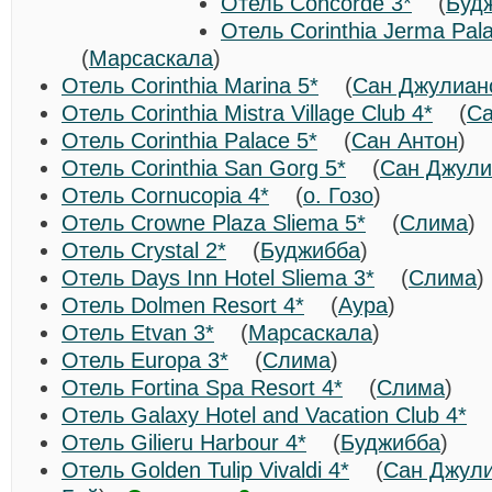
Отель Concorde 3*
(
Буд
Отель Corinthia Jerma Pal
(
Марсаскала
)
Отель Corinthia Marina 5*
(
Сан Джулиан
Отель Corinthia Mistra Village Club 4*
(
Са
Отель Corinthia Palace 5*
(
Сан Антон
)
Отель Corinthia San Gorg 5*
(
Сан Джули
Отель Cornucopia 4*
(
о. Гозо
)
Отель Crowne Plaza Sliema 5*
(
Слима
Отель Crystal 2*
(
Буджибба
)
Отель Days Inn Hotel Sliema 3*
(
Слима
Отель Dolmen Resort 4*
(
Аура
)
Отель Etvan 3*
(
Марсаскала
)
Отель Europa 3*
(
Слима
)
Отель Fortina Spa Resort 4*
(
Слима
)
Отель Galaxy Hotel and Vacation Club 4*
Отель Gilieru Harbour 4*
(
Буджибба
)
Отель Golden Tulip Vivaldi 4*
(
Сан Джул