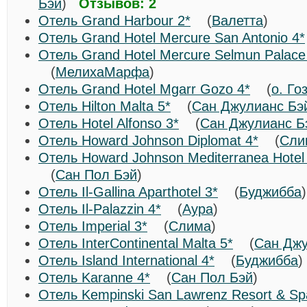
Бэй
)
Отзывов: 2
Отель Grand Harbour 2*
(
Валетта
)
Отель Grand Hotel Mercure San Antonio 4*
Отель Grand Hotel Mercure Selmun Palace
(
МелихаМарфа
)
Отель Grand Hotel Mgarr Gozo 4*
(
о. Го
Отель Hilton Malta 5*
(
Сан Джулианс Бэ
Отель Hotel Alfonso 3*
(
Сан Джулианс Б
Отель Howard Johnson Diplomat 4*
(
Сли
Отель Howard Johnson Mediterranea Hotel 
(
Сан Пол Бэй
)
Отель Il-Gallina Aparthotel 3*
(
Буджибба
Отель Il-Palazzin 4*
(
Аура
)
Отель Imperial 3*
(
Слима
)
Отель InterContinental Malta 5*
(
Сан Джу
Отель Island International 4*
(
Буджибба
Отель Karanne 4*
(
Сан Пол Бэй
)
Отель Kempinski San Lawrenz Resort & Sp