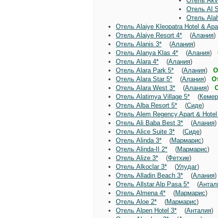
Отель Akv
Отель Al S
Отель Ala
Отель Alaiye Kleopatra Hotel & Apar
Отель Alaiye Resort 4*
(
Алания
Отель Alanis 3*
(
Алания
)
Отель Alanya Klas 4*
(
Алания
)
Отель Alara 4*
(
Алания
)
Отель Alara Park 5*
(
Алания
)
О
Отель Alara Star 5*
(
Алания
)
О
Отель Alara West 3*
(
Алания
)
Отель Alatimya Village 5*
(
Кемер
Отель Alba Resort 5*
(
Сиде
)
Отель Alem Regency Apart & Hotel
Отель Ali Baba Best 3*
(
Алания
Отель Alice Suite 3*
(
Сиде
)
Отель Alinda 3*
(
Мармарис
)
Отель Alinda-II 2*
(
Мармарис
)
Отель Alize 3*
(
Фетхие
)
Отель Alkoclar 3*
(
Улудаг
)
Отель Alladin Beach 3*
(
Алания
Отель Allstar Alp Pasa 5*
(
Антал
Отель Almena 4*
(
Мармарис
)
Отель Aloe 2*
(
Мармарис
)
Отель Alpen Hotel 3*
(
Анталия