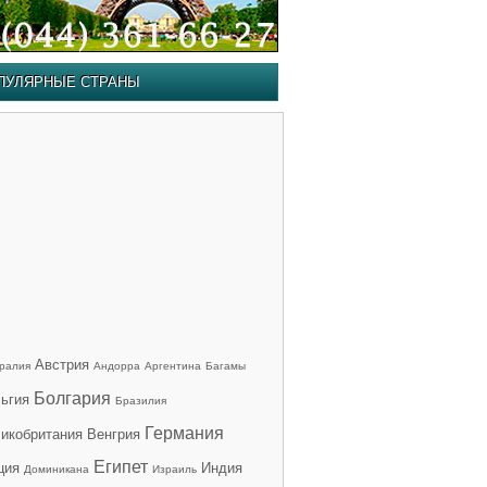
ПУЛЯРНЫЕ СТРАНЫ
Австрия
ралия
Андорра
Аргентина
Багамы
Болгария
ьгия
Бразилия
Германия
икобритания
Венгрия
Египет
ция
Индия
Доминикана
Израиль