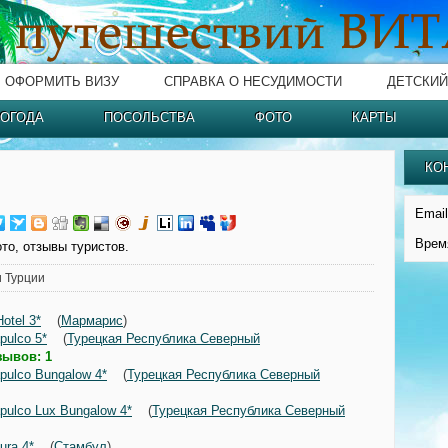
ОФОРМИТЬ ВИЗУ
СПРАВКА О НЕСУДИМОСТИ
ДЕТСКИЙ
ОГОДА
ПОСОЛЬСТВА
ФОТО
КАРТЫ
КО
Email
Врем
то, отзывы туристов.
 Турции
otel 3*
(
Мармарис
)
pulco 5*
(
Турецкая Республика Северный
зывов: 1
pulco Bungalow 4*
(
Турецкая Республика Северный
pulco Lux Bungalow 4*
(
Турецкая Республика Северный
ura 4*
(
Стамбул
)