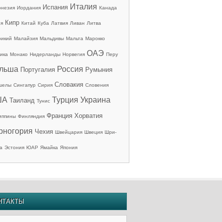
Италия
Испания
онезия
Иордания
Канада
Кипр
ия
Китай
Куба
Латвия
Ливан
Литва
рикий
Малайзия
Мальдивы
Мальта
Марокко
ОАЭ
ика
Монако
Нидерланды
Норвегия
Перу
льша
Россия
Португалия
Румыния
Словакия
шелы
Сингапур
Сирия
Словения
ША
Турция
Украина
Таиланд
Тунис
Франция
Хорватия
иппины
Финляндия
рногория
Чехия
Швейцария
Швеция
Шри-
а
Эстония
ЮАР
Ямайка
Япония
НТАКТЫ