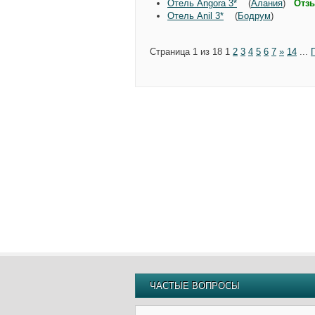
Отель Angora 3*
(
Алания
)
Отзы
Отель Anil 3*
(
Бодрум
)
Страница 1 из 18
1
2
3
4
5
6
7
»
14
...
ЧАСТЫЕ ВОПРОСЫ