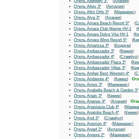
Отель Alperbey 3*
(
Алания
)
Отель Altes 3*
(
Анталия
)
Отель Altin Orfe 3*
(
Мармарис
Отель Alya 3*
(
Алания
)
Отель Amara Beach Resort 5*
(
С
Отель Amara Club Marine HV-1
(
Отель Amara Dolce Vita HV-1
(
К
Отель Amara Wing Resort 5*
(
Ке
Отель Amarissa 3*
(
Бодрум
)
Отель Ambassador 3*
(
Кемер
)
Отель Ambassador 4*
(
Стамбул
Отель Ambassador Plaza 3*
(
Ке
Отель Ambassador Villas 3*
(
Кем
Отель Amber Best Western 4*
(
С
Отель Ambiente 4*
(
Кемер
)
Отз
Отель Amos 3*
(
Мармарис
)
Отель Anabella Beach & Garden 3*
Отель Anais 3*
(
Кемер
)
Отель Ananas 4*
(
Алания
)
Отз
Отель Anastasia Club 4*
(
Марма
Отель Anatolia Beach 4*
(
Кемер
Отель And 3*
(
Стамбул
)
Отель Anemon 4*
(
Мармарис
)
Отель Angel 2*
(
Анталия
)
Отель Angora 2*
(
Мармарис
)