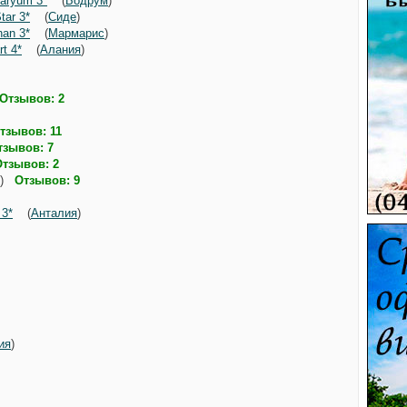
aryum 3*
(
Бодрум
)
tar 3*
(
Сиде
)
han 3*
(
Мармарис
)
t 4*
(
Алания
)
)
Отзывов: 2
тзывов: 11
тзывов: 7
Отзывов: 2
)
Отзывов: 9
 3*
(
Анталия
)
)
)
ия
)
)