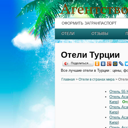
ОФОРМИТЬ ЗАГРАНПАСПОРТ
ОТЕЛИ
ОТЗЫВЫ
П
Отели Турции
Поделиться…
Все лучшие отели в Турции : цены, фо
Главная
>
Отели в странах мира
> Отели
Отель 55 H
Отель Aca
Кипр
)
От
Отель Aca
Кипр
)
Отель Aca
Кипр
)
Отель Acc