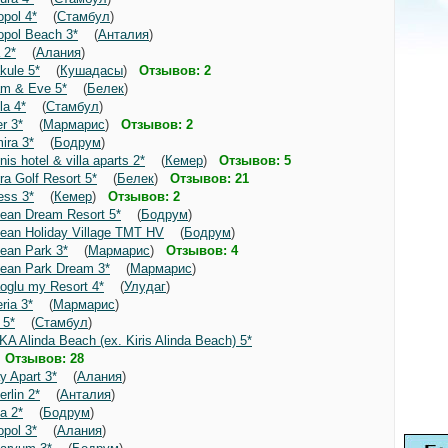
pol 4*
(
Стамбул
)
pol Beach 3*
(
Анталия
)
 2*
(
Алания
)
kule 5*
(
Кушадасы
)
Отзывов: 2
m & Eve 5*
(
Белек
)
a 4*
(
Стамбул
)
r 3*
(
Мармарис
)
Отзывов: 2
ira 3*
(
Бодрум
)
s hotel & villa aparts 2*
(
Кемер
)
Отзывов: 5
a Golf Resort 5*
(
Белек
)
Отзывов: 21
ess 3*
(
Кемер
)
Отзывов: 2
ean Dream Resort 5*
(
Бодрум
)
ean Holiday Village TMT HV
(
Бодрум
)
ean Park 3*
(
Мармарис
)
Отзывов: 4
ean Park Dream 3*
(
Мармарис
)
glu my Resort 4*
(
Улудаг
)
ria 3*
(
Мармарис
)
 5*
(
Стамбул
)
A Alinda Beach (ex. Kiris Alinda Beach) 5*
)
Отзывов: 28
 Apart 3*
(
Алания
)
rlin 2*
(
Анталия
)
a 2*
(
Бодрум
)
pol 3*
(
Алания
)