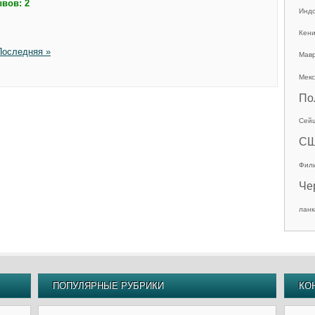
вов: 2
Инд
Кен
Последняя »
Мав
Мекс
По
Сей
С
Фил
Че
ланк
ПОПУЛЯРНЫЕ РУБРИКИ
КО