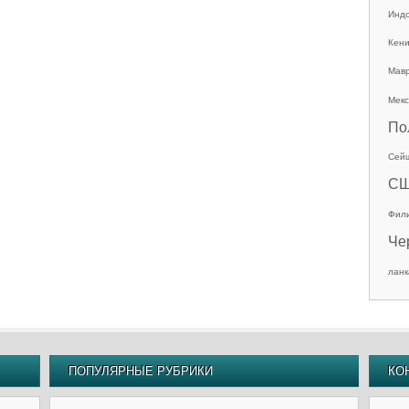
Инд
Кен
Мав
Мекс
По
Сей
С
Фил
Че
ланк
ПОПУЛЯРНЫЕ РУБРИКИ
КО