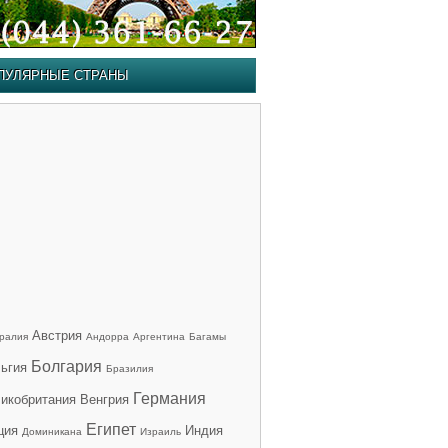
ПУЛЯРНЫЕ СТРАНЫ
Австрия
ралия
Андорра
Аргентина
Багамы
Болгария
ьгия
Бразилия
Германия
икобритания
Венгрия
Египет
ция
Индия
Доминикана
Израиль