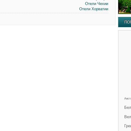
Отели Чехии
Отели Хорватии
ПО
Авст
Бел
Вел
Гре