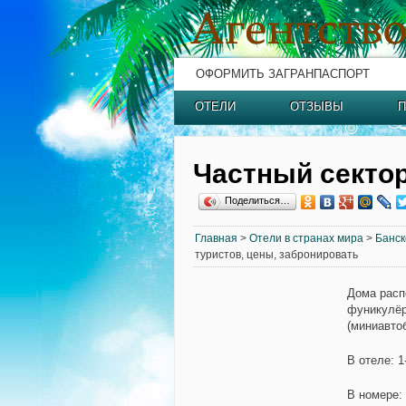
ОФОРМИТЬ ЗАГРАНПАСПОРТ
ОТЕЛИ
ОТЗЫВЫ
П
Частный сектор
Поделиться…
Главная
>
Отели в странах мира
>
Банск
туристов, цены, забронировать
Дома расп
фуникулёр
(миниавтоб
В отеле: 
В номере: 