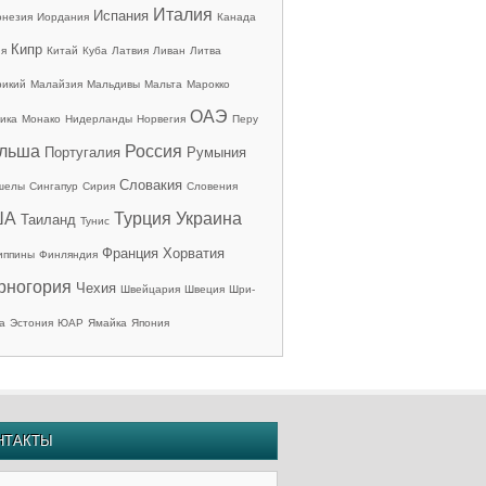
Италия
Испания
онезия
Иордания
Канада
Кипр
ия
Китай
Куба
Латвия
Ливан
Литва
рикий
Малайзия
Мальдивы
Мальта
Марокко
ОАЭ
ика
Монако
Нидерланды
Норвегия
Перу
льша
Россия
Португалия
Румыния
Словакия
шелы
Сингапур
Сирия
Словения
ША
Турция
Украина
Таиланд
Тунис
Франция
Хорватия
иппины
Финляндия
рногория
Чехия
Швейцария
Швеция
Шри-
а
Эстония
ЮАР
Ямайка
Япония
НТАКТЫ