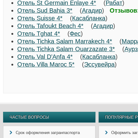
Отель St Germain Enlaye 4*
(
Рабат
)
Отель Sud Bahia 3*
(
Агадир
)
Отзывов:
Отель Suisse 4*
(
Касабланка
)
Отель Tafoukt Beach 4*
(
Агадир
)
Отель Tghat 4*
(
Фес
)
Отель Tichka Salam Marrakech 4*
(
Марр
Отель Tichka Salam Ouarzazate 3*
(
Аурз
Отель Val D’Anfa 4*
(
Касабланка
)
Отель Villa Maroc 5*
(
Эссувейра
)
ЧАСТЫЕ ВОПРОСЫ
ПОПУЛЯРНЫЕ Р
Срок оформления загранпаспорта
Оформить заг