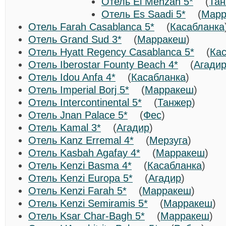
Отель El Menzah 5*
(
Тан
Отель Es Saadi 5*
(
Марр
Отель Farah Casablanca 5*
(
Касабланка
Отель Grand Sud 3*
(
Марракеш
)
Отель Hyatt Regency Casablanca 5*
(
Ка
Отель Iberostar Founty Beach 4*
(
Агади
Отель Idou Anfa 4*
(
Касабланка
)
Отель Imperial Borj 5*
(
Марракеш
)
Отель Intercontinental 5*
(
Танжер
)
Отель Jnan Palace 5*
(
Фес
)
Отель Kamal 3*
(
Агадир
)
Отель Kanz Erremal 4*
(
Мерзуга
)
Отель Kasbah Agafay 4*
(
Марракеш
)
Отель Kenzi Basma 4*
(
Касабланка
)
Отель Kenzi Europa 5*
(
Агадир
)
Отель Kenzi Farah 5*
(
Марракеш
)
Отель Kenzi Semiramis 5*
(
Марракеш
)
Отель Ksar Char-Bagh 5*
(
Марракеш
)