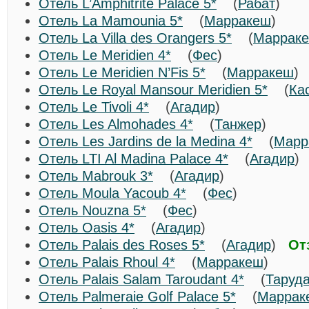
Отель L’Amphitrite Palace 5*
(
Рабат
)
Отель La Mamounia 5*
(
Марракеш
)
Отель La Villa des Orangers 5*
(
Маррак
Отель Le Meridien 4*
(
Фес
)
Отель Le Meridien N’Fis 5*
(
Марракеш
Отель Le Royal Mansour Meridien 5*
(
Ка
Отель Le Tivoli 4*
(
Агадир
)
Отель Les Almohades 4*
(
Танжер
)
Отель Les Jardins de la Medina 4*
(
Марр
Отель LTI Al Madina Palace 4*
(
Агадир
Отель Mabrouk 3*
(
Агадир
)
Отель Moula Yacoub 4*
(
Фес
)
Отель Nouzna 5*
(
Фес
)
Отель Oasis 4*
(
Агадир
)
Отель Palais des Roses 5*
(
Агадир
)
От
Отель Palais Rhoul 4*
(
Марракеш
)
Отель Palais Salam Taroudant 4*
(
Таруд
Отель Palmeraie Golf Palace 5*
(
Маррак