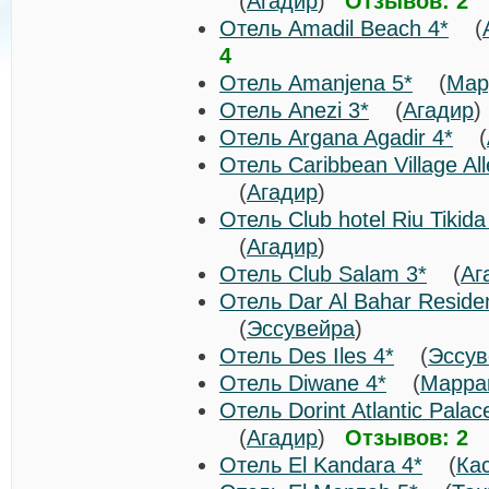
(
Агадир
)
Отзывов: 2
Отель Amadil Beach 4*
(
4
Отель Amanjena 5*
(
Мар
Отель Anezi 3*
(
Агадир
Отель Argana Agadir 4*
(
Отель Caribbean Village All
(
Агадир
)
Отель Club hotel Riu Tikid
(
Агадир
)
Отель Club Salam 3*
(
Аг
Отель Dar Al Bahar Reside
(
Эссувейра
)
Отель Des Iles 4*
(
Эссув
Отель Diwane 4*
(
Марра
Отель Dorint Atlantic Palac
(
Агадир
)
Отзывов: 2
Отель El Kandara 4*
(
Ка