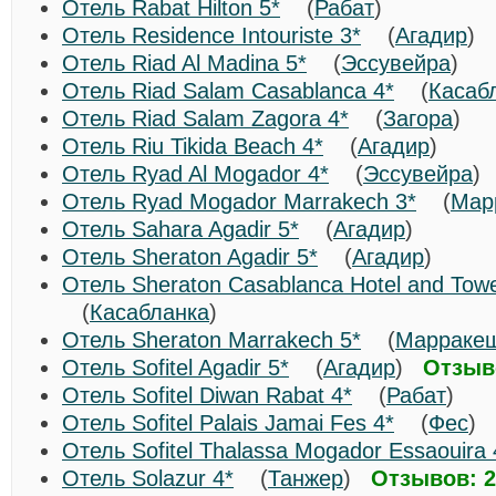
Отель Rabat Hilton 5*
(
Рабат
)
Отель Residence Intouriste 3*
(
Агадир
)
Отель Riad Al Madina 5*
(
Эссувейра
)
Отель Riad Salam Casablanca 4*
(
Касаб
Отель Riad Salam Zagora 4*
(
Загора
)
Отель Riu Tikida Beach 4*
(
Агадир
)
Отель Ryad Al Mogador 4*
(
Эссувейра
Отель Ryad Mogador Marrakech 3*
(
Мар
Отель Sahara Agadir 5*
(
Агадир
)
Отель Sheraton Agadir 5*
(
Агадир
)
Отель Sheraton Casablanca Hotel and Towe
(
Касабланка
)
Отель Sheraton Marrakech 5*
(
Марраке
Отель Sofitel Agadir 5*
(
Агадир
)
Отзыв
Отель Sofitel Diwan Rabat 4*
(
Рабат
)
Отель Sofitel Palais Jamai Fes 4*
(
Фес
)
Отель Sofitel Thalassa Mogador Essaouira 
Отель Solazur 4*
(
Танжер
)
Отзывов: 2