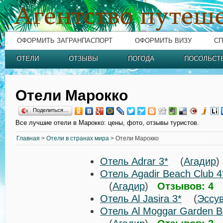
ОФОРМИТЬ ЗАГРАНПАСПОРТ
ОФОРМИТЬ ВИЗУ
СП
ОТЕЛИ
ОТЗЫВЫ
ПОГОДА
ПОСОЛЬСТ
Отели Марокко
Поделиться…
Все лучшие отели в Марокко: цены, фото, отзывы туристов.
Главная
>
Отели в странах мира
> Отели Марокко
Отель Adrar 3*
(
Агадир
Отель Agadir Beach Club 4
(
Агадир
)
Отзывов: 4
Отель Al Jasira 3*
(
Эссу
Отель Al Moggar Garden B