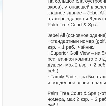
На большой благоустроен
акров), утопающей в зеле
главное здание – Jebel Ali
этажное здание) и 6 двух
Palm Tree Court & Spa.
Jebel Ali
(основное здание)
∙ стандартный номер (golf,
взр. + 1 реб., чайник.
∙ Superior Golf View – на 5
bed, ванная комната с от
душем, мах 2 взр. + 2 реб.
реб.)
∙ Family Suite – на 5м эта
и обеденной зоной, спаль
Palm Tree Court & Spa
(кот
номера, мах 2 взр. + 2 реб
реб.)