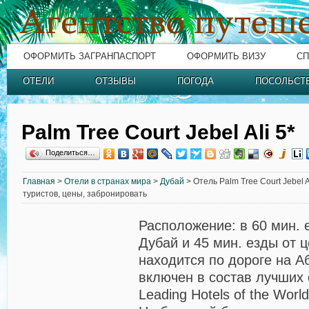
ОФОРМИТЬ ЗАГРАНПАСПОРТ
ОФОРМИТЬ ВИЗУ
СП
ОТЕЛИ
ОТЗЫВЫ
ПОГОДА
ПОСОЛЬСТ
Palm Tree Court Jebel Ali 5*
Поделиться…
Главная
>
Отели в странах мира
>
Дубай
> Отель Palm Tree Court Jebel A
туристов, цены, забронировать
Расположение:
в 60 мин. 
Дубай и 45 мин. езды от ц
находится по дороге на А
включен в состав лучших
Leading Hotels of the World