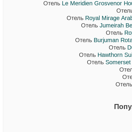
Отель
Le Meridien Grosvenor Ho
Отел
Отель
Royal Mirage Arab
Отель
Jumeirah Be
Отель
Ro
Отель
Burjuman Rota
Отель
D
Отель
Hawthorn Sui
Отель
Somerset 
Оте
От
Отел
Попу