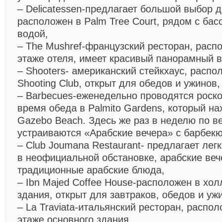
– Delicatessen-предлагает большой выбор д
расположен в Palm Tree Court, рядом с бас
водой,
– The Mushref-французский ресторан, расп
этаже отеля, имеет красивый панорамный в
– Shooters- американский стейкхаус, располо
Shooting Club, открыт для обедов и ужинов,
– Barbecues-еженедельно проводятся роск
время обеда в Palmito Gardens, который на
Gazebo Beach. Здесь же раз в неделю по в
устраиваются «Арабские вечера» с барбекю
– Club Joumana Restaurant- предлагает лег
в неофициальной обстановке, арабские веч
традиционные арабские блюда,
– Ibn Majed Coffee House-расположен в хол
здания, открыт для завтраков, обедов и уж
– La Traviata-итальянский ресторан, распо
этаже основного здания,