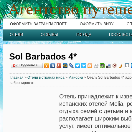
ОФОРМИТЬ ЗАГРАНПАСПОРТ
ОФОРМИТЬ ВИЗУ
СП
ОТЕЛИ
ОТЗЫВЫ
ПОГОДА
ПОСОЛЬСТ
Sol Barbados 4*
Поделиться…
Главная
>
Отели в странах мира
>
Майорка
> Отель Sol Barbados 4* адр
забронировать
Отель принадлежит к изве
испанских отелей Melia, 
отдыха семей с детьми и
располагает широким выб
услуг, имеет оптимально