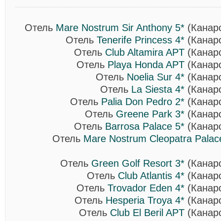
Отель
Mare Nostrum Sir Anthony 5*
(Канарс
Отель
Tenerife Princess 4*
(Канарс
Отель
Club Altamira APT
(Канарс
Отель
Playa Honda APT
(Канарс
Отель
Noelia Sur 4*
(Канарс
Отель
La Siesta 4*
(Канарс
Отель
Palia Don Pedro 2*
(Канарс
Отель
Greene Park 3*
(Канарс
Отель
Barrosa Palace 5*
(Канарс
Отель
Mare Nostrum Cleopatra Palac
Отель
Green Golf Resort 3*
(Канарс
Отель
Club Atlantis 4*
(Канарс
Отель
Trovador Eden 4*
(Канарс
Отель
Hesperia Troya 4*
(Канарс
Отель
Club El Beril APT
(Канарс