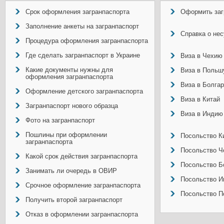
Срок оформления загранпаспорта
Оформить заг
Заполнение анкеты на загранпаспорт
Справка о не
Процедура оформления загранпаспорта
Где сделать загранпаспорт в Украине
Виза в Чехию
Какие документы нужны для
Виза в Польш
оформления загранпаспорта
Виза в Болга
Оформление детского загранпаспорта
Виза в Китай
Загранпаспорт нового образца
Виза в Индию
Фото на загранпаспорт
Пошлины при оформлении
Посольство Ки
загранпаспорта
Посольство Ч
Какой срок действия загранпаспорта
Посольство Б
Занимать ли очередь в ОВИР
Посольство И
Срочное оформление загранпаспорта
Посольство П
Получить второй загранпаспорт
Отказ в оформлении загранпаспорта