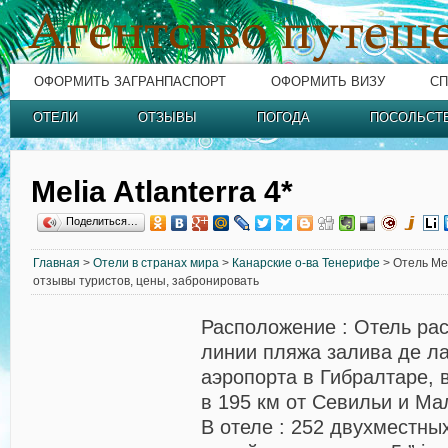
ОФОРМИТЬ ЗАГРАНПАСПОРТ
ОФОРМИТЬ ВИЗУ
СП
ОТЕЛИ
ОТЗЫВЫ
ПОГОДА
ПОСОЛЬСТ
Melia Atlanterra 4*
Поделиться…
Главная
>
Отели в странах мира
>
Канарские о-ва Тенерифе
> Отель Mel
отзывы туристов, цены, забронировать
Расположение : Отель ра
линии пляжа залива де ла
аэропорта в Гибралтаре, в
в 195 км от Севильи и Ма
В отеле
: 252 двухместных