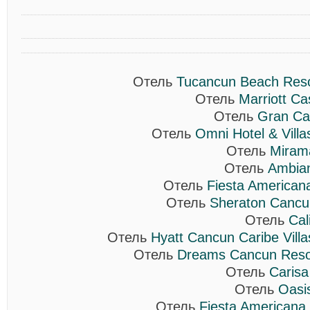
Отель
Tucancun Beach Resor
Отель
Marriott C
Отель
Gran Car
Отель
Omni Hotel & Vill
Отель
Mirama
Отель
Ambian
Отель
Fiesta American
Отель
Sheraton Cancu
Отель
Cal
Отель
Hyatt Cancun Caribe Vill
Отель
Dreams Cancun Reso
Отель
Carisa
Отель
Oasi
Отель
Fiesta Americana