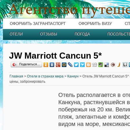
ОФОРМИТЬ ЗАГРАНПАСПОРТ
ОФОРМИТЬ ВИЗУ
СП
ОТЕЛИ
ОТЗЫВЫ
ПОГОДА
ПОСОЛЬСТ
JW Marriott Cancun 5*
Поделиться…
Главная
>
Отели в странах мира
>
Канкун
> Отель JW Marriott Cancun 5*
цены, забронировать
Отель располагается в от
Канкуна, растянувшейся 
побережья на 20 км. Вел
пляж, элегантные и комф
видом на море, мексиканс