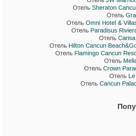
Отель
JW Marriot
Отель
Sheraton Cancu
Отель
Gra
Отель
Omni Hotel & Vill
Отель
Paradisus Rivie
Отель
Carisa
Отель
Hilton Cancun Beach&Gol
Отель
Flamingo Cancun Reso
Отель
Meli
Отель
Crown Parad
Отель
Le
Отель
Cancun Palac
Попу