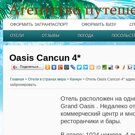
ОФОРМИТЬ ЗАГРАНПАСПОРТ
ОФОРМИТЬ ВИЗУ
СП
ОТЕЛИ
ОТЗЫВЫ
ПОГОДА
ПОСОЛЬСТ
Oasis Cancun 4*
Поделиться…
Главная
>
Отели в странах мира
>
Канкун
> Отель Oasis Cancun 4* адрес
забронировать
Отель расположен на одн
Grand Oasis . Недалеко о
коммерческий центр и мн
ресторанчики и бары.
В отеле: 1024 номера, 4 р