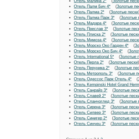
Отель Малина 2*
(
Золотые песк
Отель Палм Бич 4*
(
Золотые пе
Отель Палма 2*
(
Золотые пески
Отель Палма Парк 3*
(
Золотые 
Отель Мадара 4*
(
Золотые песк
Отель Преслав 3*
(
Золотые пес
Отель Плиска 2*
(
Золотые песк
Отель Мимоза 4*
(
Золотые песк
Отель Морско Око Гарден 4*
(
Зо
Отель Морско Око Бич 4*
(
Золо
Отель International 5*
(
Золотые 
Отель Перла 2*
(
Золотые пески
Отель Перуника 2*
(
Золотые пе
Отель Метрополь 3*
(
Золотые п
Отель Одессос Парк Отель 4*
(
Отель Kempinski Hotel Grand Herm
Отель Санрайз 3*
(
Золотые пес
Отель Славей 2*
(
Золотые песк
Отель Сланчоглед 3*
(
Золотые 
Отель Сирена 3*
(
Золотые песк
Отель Силвер 3*
(
Золотые песк
Отель Синигер 2*
(
Золотые пес
Отель Синчец 3*
(
Золотые песк