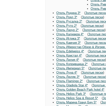
Отель Рай
Отель Рив
Отель Рив
Отель Родина 3*
(
Золотые песк
Отель Роял 3*
(
Золотые пески
Отель Русалка 2*
(
Золотые пес
Отель Руто 2*
(
Золотые пески
Отель Лазур 2*
(
Золотые пески
Отель Калиакра 4*
(
Золотые пе
Отель Иглика 3*
(
Золотые пески
Отель Камчия 3*
(
Золотые песк
Отель Иберостар Обзор & Изгрев 
Отель Edelweiss 4*
(
Золотые пе
Отель Кристал 4*
(
Золотые пес
Отель Лилия 4*
(
Золотые пески
Отель Копрившица 2*
(
Золотые 
Отель Империал 5*
(
Золотые пе
Отель Луна 4*
(
Золотые пески
Отель Люляк 3*
(
Золотые пески
Отель Flamingo 2*
(
Золотые пес
Отель Gladiola Star 4*
(
Золотые 
Отель Golden Beach Park hotel 4*
Отель Helios Park 3*
(
Золотые п
Отель Helios Spa & Resort 5*
(
Зо
Отель Марина Гранд Бич 5*
(
Зо