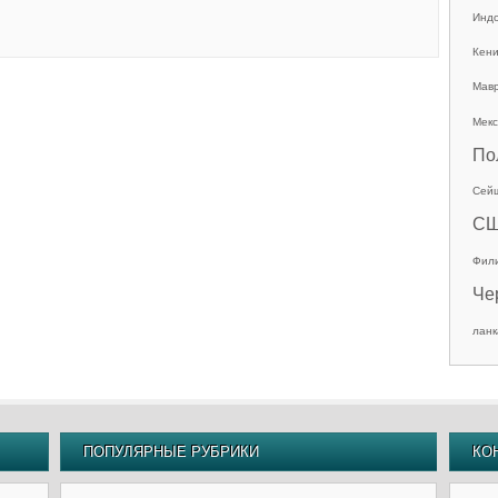
Инд
Кен
Мав
Мекс
По
Сей
С
Фил
Че
ланк
ПОПУЛЯРНЫЕ РУБРИКИ
КО