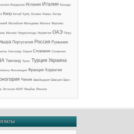
Италия
Испания
онезия
Иордания
Канада
Кипр
ия
Китай
Куба
Латвия
Ливан
Литва
рикий
Малайзия
Мальдивы
Мальта
Марокко
ОАЭ
ика
Монако
Нидерланды
Норвегия
Перу
льша
Россия
Португалия
Румыния
Словакия
шелы
Сингапур
Сирия
Словения
ША
Турция
Украина
Таиланд
Тунис
Франция
Хорватия
иппины
Финляндия
рногория
Чехия
Швейцария
Швеция
Шри-
а
Эстония
ЮАР
Ямайка
Япония
НТАКТЫ