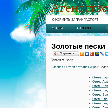
ОФОРМИТЬ ЗАГРАНПАСПОРТ
ОТЕЛИ
ОТЗЫВЫ
П
Золотые пески
Поделиться…
Золотые пески
Главная
>
Отели в странах мира
> Золот
Отель Вар
Отель Авр
Отель Вар
Отель Гра
Отель Бри
Отель Гла
Отель Гла
Отель Ака