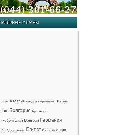
ПУЛЯРНЫЕ СТРАНЫ
Австрия
ралия
Андорра
Аргентина
Багамы
Болгария
ьгия
Бразилия
Германия
икобритания
Венгрия
Египет
ция
Индия
Доминикана
Израиль