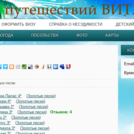
ОФОРМИТЬ ВИЗУ
СПРАВКА О НЕСУДИМОСТИ
ДЕТСКИЙ
ОГОДА
ПОСОЛЬСТВА
ФОТО
КАРТЫ
КО
Email
Врем
ые пески
на Палас 4*
(
Золотые пески
)
ора 4*
(
Золотые пески
)
шава 2*
(
Золотые пески
)
дина 3*
(
Золотые пески
)
Отзывов: 4
з 2*
(
Золотые пески
)
рус 3*
(
Золотые пески
)
диола 3*
(
Золотые пески
)
ция 3*
(
Золотые пески
)