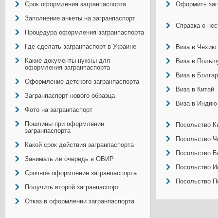
Срок оформления загранпаспорта
Оформить заг
Заполнение анкеты на загранпаспорт
Справка о не
Процедура оформления загранпаспорта
Где сделать загранпаспорт в Украине
Виза в Чехию
Какие документы нужны для
Виза в Польш
оформления загранпаспорта
Виза в Болга
Оформление детского загранпаспорта
Виза в Китай
Загранпаспорт нового образца
Виза в Индию
Фото на загранпаспорт
Пошлины при оформлении
Посольство Ки
загранпаспорта
Посольство Ч
Какой срок действия загранпаспорта
Посольство Б
Занимать ли очередь в ОВИР
Посольство И
Срочное оформление загранпаспорта
Посольство П
Получить второй загранпаспорт
Отказ в оформлении загранпаспорта