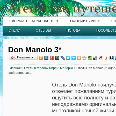
ОФОРМИТЬ ЗАГРАНПАСПОРТ
ОФОРМИТЬ ВИЗУ
СП
ОТЕЛИ
ОТЗЫВЫ
ПОГОДА
ПОСОЛЬСТ
Don Manolo 3*
Поделиться…
Главная
>
Отели в странах мира
>
Майорка
> Отель Don Manolo 3* адрес
забронировать
Отель Don Manolo наилу
отвечает пожеланиям тур
ощутить всю полноту и р
неподражаемо оригинальн
многоликой ночной жизни 