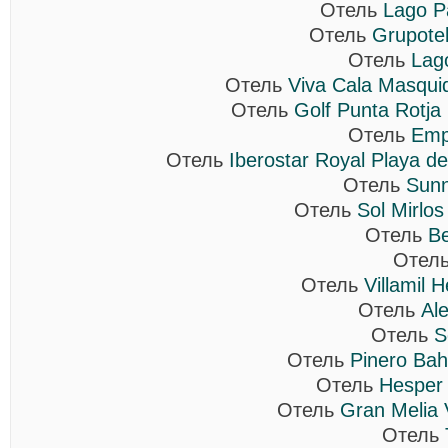
Отель
Lago P
Отель
Grupotel
Отель
Lag
Отель
Viva Cala Masqui
Отель
Golf Punta Rotja 
Отель
Emp
Отель
Iberostar Royal Playa d
Отель
Sunn
Отель
Sol Mirlos
Отель
Be
Отел
Отель
Villamil 
Отель
Al
Отель
S
Отель
Pinero Bah
Отель
Hesper 
Отель
Gran Melia V
Отель