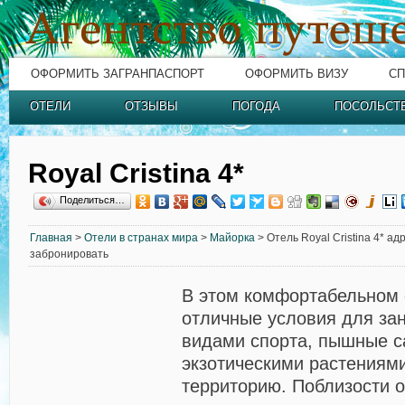
ОФОРМИТЬ ЗАГРАНПАСПОРТ
ОФОРМИТЬ ВИЗУ
СП
ОТЕЛИ
ОТЗЫВЫ
ПОГОДА
ПОСОЛЬСТ
Royal Cristina 4*
Поделиться…
Главная
>
Отели в странах мира
>
Майорка
> Отель Royal Cristina 4* ад
забронировать
B этом комфортабельном 
отличные условия для за
видами спорта, пышные с
экзотическими растениям
территорию. Поблизости о