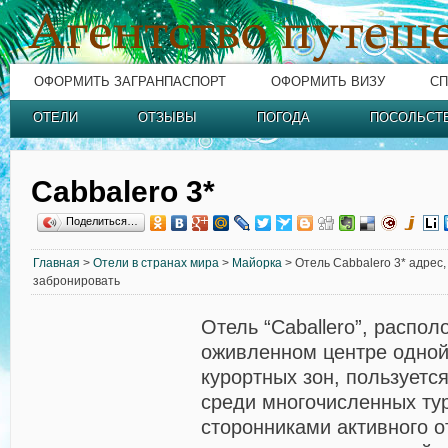
ОФОРМИТЬ ЗАГРАНПАСПОРТ
ОФОРМИТЬ ВИЗУ
СП
ОТЕЛИ
ОТЗЫВЫ
ПОГОДА
ПОСОЛЬСТ
Cabbalero 3*
Поделиться…
Главная
>
Отели в странах мира
>
Майорка
> Отель Cabbalero 3* адрес,
забронировать
Отель “Caballero”, распо
оживленном центре одной
курортных зон, пользуетс
среди многочисленных ту
сторонниками активного 