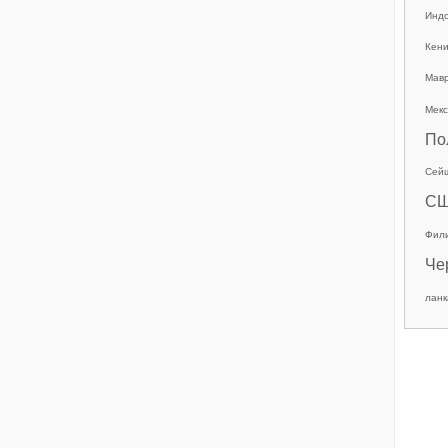
Инд
Кен
Мав
Мекс
По
Сей
С
Фил
Че
ланк