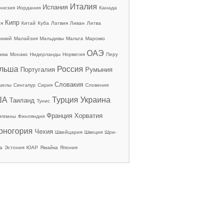
Италия
Испания
онезия
Иордания
Канада
Кипр
ия
Китай
Куба
Латвия
Ливан
Литва
рикий
Малайзия
Мальдивы
Мальта
Марокко
ОАЭ
ика
Монако
Нидерланды
Норвегия
Перу
льша
Россия
Португалия
Румыния
Словакия
шелы
Сингапур
Сирия
Словения
ША
Турция
Украина
Таиланд
Тунис
Франция
Хорватия
иппины
Финляндия
рногория
Чехия
Швейцария
Швеция
Шри-
а
Эстония
ЮАР
Ямайка
Япония