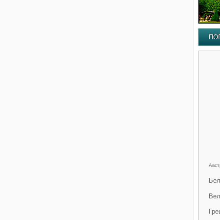
ПО
Авст
Бел
Вел
Гре