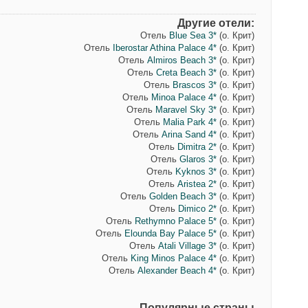
Другие отели:
Отель
Blue Sea 3*
(о. Крит)
Отель
Iberostar Athina Palace 4*
(о. Крит)
Отель
Almiros Beach 3*
(о. Крит)
Отель
Creta Beach 3*
(о. Крит)
Отель
Brascos 3*
(о. Крит)
Отель
Minoa Palace 4*
(о. Крит)
Отель
Maravel Sky 3*
(о. Крит)
Отель
Malia Park 4*
(о. Крит)
Отель
Arina Sand 4*
(о. Крит)
Отель
Dimitra 2*
(о. Крит)
Отель
Glaros 3*
(о. Крит)
Отель
Kyknos 3*
(о. Крит)
Отель
Aristea 2*
(о. Крит)
Отель
Golden Beach 3*
(о. Крит)
Отель
Dimico 2*
(о. Крит)
Отель
Rethymno Palace 5*
(о. Крит)
Отель
Elounda Bay Palace 5*
(о. Крит)
Отель
Atali Village 3*
(о. Крит)
Отель
King Minos Palace 4*
(о. Крит)
Отель
Alexander Beach 4*
(о. Крит)
Популярные страны