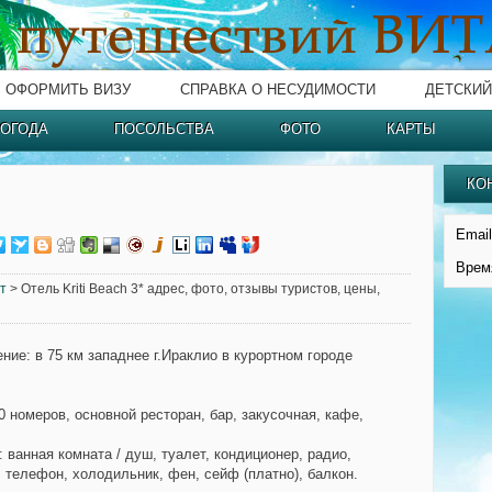
ОФОРМИТЬ ВИЗУ
СПРАВКА О НЕСУДИМОСТИ
ДЕТСКИЙ
ОГОДА
ПОСОЛЬСТВА
ФОТО
КАРТЫ
КО
Email
Врем
ит
> Отель Kriti Beach 3* адрес, фото, отзывы туристов, цены,
ние:
в 75 км западнее г.Ираклио в курортном городе
0 номеров, основной ресторан, бар, закусочная, кафе,
:
ванная комната / душ, туалет, кондиционер, радио,
, телефон, холодильник, фен, сейф (платно), балкон.