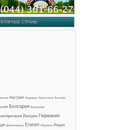
ПУЛЯРНЫЕ СТРАНЫ
Австрия
ралия
Андорра
Аргентина
Багамы
Болгария
ьгия
Бразилия
Германия
икобритания
Венгрия
Египет
ция
Индия
Доминикана
Израиль