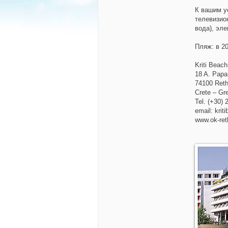
К вашим у
телевизио
вода), эл
Пляж:
в 20
Kriti Beach
18 A. Papa
74100 Ret
Crete – Gr
Tel. (+30)
email: kri
www.ok-ret