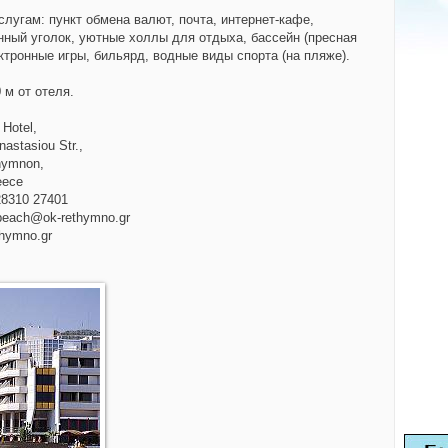
слугам:
пункт обмена валют, почта, интернет-кафе,
нный уголок, уютные холлы для отдыха, бассейн (пресная
ектронные игры, бильярд, водные виды спорта
(на пляже).
 м от отеля.
 Hotel,
nastasiou Str.,
hymnon,
eece
 28310 27401
tibeach@ok-rethymno.gr
hymno.gr