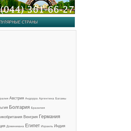
ПУЛЯРНЫЕ СТРАНЫ
Австрия
ралия
Андорра
Аргентина
Багамы
Болгария
ьгия
Бразилия
Германия
икобритания
Венгрия
Египет
ция
Индия
Доминикана
Израиль