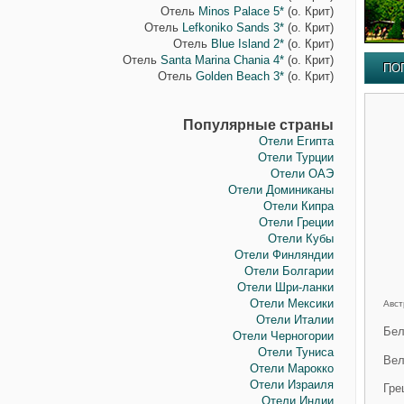
Отель
Minos Palace 5*
(о. Крит)
Отель
Lefkoniko Sands 3*
(о. Крит)
Отель
Blue Island 2*
(о. Крит)
Отель
Santa Marina Chania 4*
(о. Крит)
ПО
Отель
Golden Beach 3*
(о. Крит)
Популярные страны
Отели Египта
Отели Турции
Отели ОАЭ
Отели Доминиканы
Отели Кипра
Отели Греции
Отели Кубы
Отели Финляндии
Отели Болгарии
Отели Шри-ланки
Отели Мексики
Авст
Отели Италии
Бел
Отели Черногории
Отели Туниса
Вел
Отели Марокко
Отели Израиля
Гре
Отели Индии