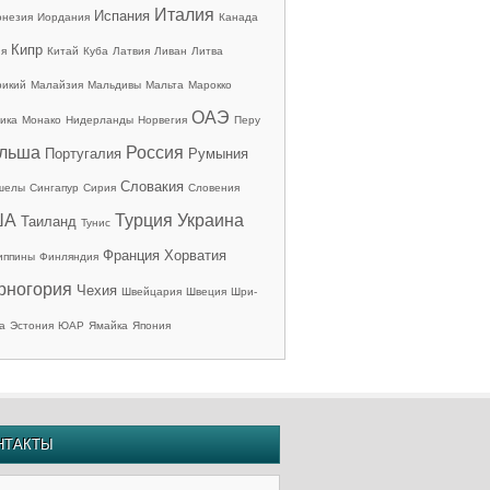
Италия
Испания
онезия
Иордания
Канада
Кипр
ия
Китай
Куба
Латвия
Ливан
Литва
рикий
Малайзия
Мальдивы
Мальта
Марокко
ОАЭ
ика
Монако
Нидерланды
Норвегия
Перу
льша
Россия
Португалия
Румыния
Словакия
шелы
Сингапур
Сирия
Словения
ША
Турция
Украина
Таиланд
Тунис
Франция
Хорватия
иппины
Финляндия
рногория
Чехия
Швейцария
Швеция
Шри-
а
Эстония
ЮАР
Ямайка
Япония
НТАКТЫ