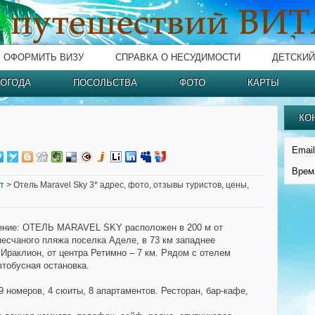
ОФОРМИТЬ ВИЗУ
СПРАВКА О НЕСУДИМОСТИ
ДЕТСКИЙ
ОГОДА
ПОСОЛЬСТВА
ФОТО
КАРТЫ
КО
Email
Врем
ит
> Отель Maravel Sky 3* адрес, фото, отзывы туристов, цены,
ение:
ОТЕЛЬ MARAVEL SKY расположен в 200 м от
песчаного пляжа поселка Аделе, в 73 км западнее
 Ираклион, от центра Ретимно – 7 км. Рядом с отелем
втобусная остановка.
9 номеров, 4 сюиты, 8 апартаментов. Ресторан, бар-кафе,