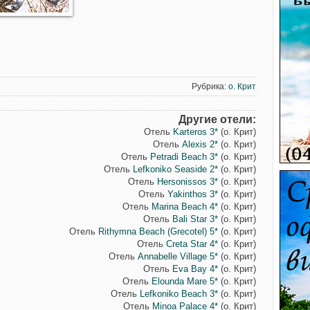
Рубрика:
о. Крит
Другие отели:
Отель
Karteros 3*
(о. Крит)
Отель
Alexis 2*
(о. Крит)
Отель
Petradi Beach 3*
(о. Крит)
Отель
Lefkoniko Seaside 2*
(о. Крит)
Отель
Hersonissos 3*
(о. Крит)
Отель
Yakinthos 3*
(о. Крит)
Отель
Marina Beach 4*
(о. Крит)
Отель
Bali Star 3*
(о. Крит)
Отель
Rithymna Beach (Grecotel) 5*
(о. Крит)
Отель
Creta Star 4*
(о. Крит)
Отель
Annabelle Village 5*
(о. Крит)
Отель
Eva Bay 4*
(о. Крит)
Отель
Elounda Mare 5*
(о. Крит)
Отель
Lefkoniko Beach 3*
(о. Крит)
Отель
Minoa Palace 4*
(о. Крит)