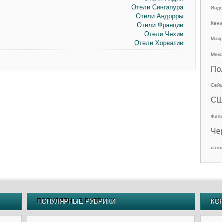
Отели Сингапура
Инд
Отели Андорры
Кен
Отели Франции
Отели Чехии
Мав
Отели Хорватии
Мекс
По
Сей
С
Фил
Че
ланк
ПОПУЛЯРНЫЕ РУБРИКИ
КО