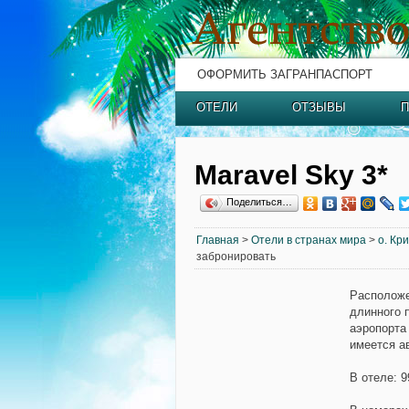
ОФОРМИТЬ ЗАГРАНПАСПОРТ
ОТЕЛИ
ОТЗЫВЫ
П
Maravel Sky 3*
Поделиться…
Главная
>
Отели в странах мира
>
о. Кр
забронировать
Располож
длинного 
аэропорта
имеется а
В отеле:
9