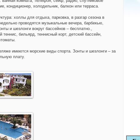
:
ванная комната, телефон, сейф, радио, спутниковое
ие, кондиционер, холодильник, балкон или терраса.
уктура:
холлы для отдыха,
парковка, в разгар сезона в
недельно проводятся музыкальные вечера, барбекью,
онты и шезлонги вокруг бассейнов – бесплатно.,
 теннис, бильярд, теннисный корт, детский бассейн,
втоматы.
пляже имеются морские виды спорта. Зонты и шезлонги – за
льную плату.