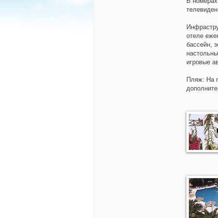
В номерах
телевиден
Инфрастр
отеле еже
бассейн, з
настольный
игровые а
Пляж:
На 
дополните