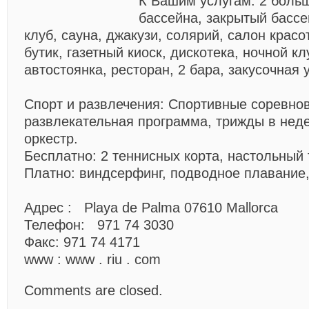
К Вашим услугам:
2 боль
бассейна, закрытый бассе
клуб, сауна, джакузи, солярий, салон крас
бутик, газетный киоск, дискотека, ночной к
автостоянка, ресторан, 2 бара, закусочная 
Спорт и развлечения:
Спортивные соревнов
развлекательная программа, трижды в нед
оркестр.
Бесплатно: 2 теннисных корта, настольный
Платно: виндсерфинг, подводное плавание
Адрес
:
Playa de Palma 07610 Mallorca
Телефон:
971 74 3030
Факс:
971 74 4171
www
:
www . riu . com
Comments are closed.