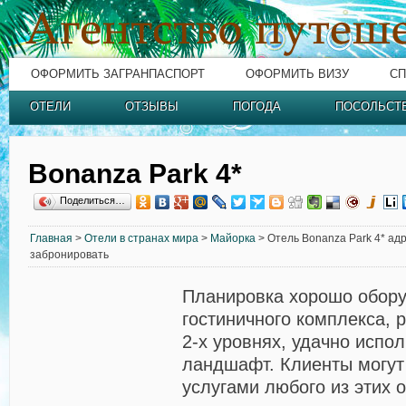
ОФОРМИТЬ ЗАГРАНПАСПОРТ
ОФОРМИТЬ ВИЗУ
СП
ОТЕЛИ
ОТЗЫВЫ
ПОГОДА
ПОСОЛЬСТ
Bonanza Park 4*
Поделиться…
Главная
>
Отели в странах мира
>
Майорка
> Отель Bonanza Park 4* адр
забронировать
Планировка хорошо обору
гостиничного комплекса, 
2-х уровнях, удачно испо
ландшафт. Клиенты могут
услугами любого из этих о