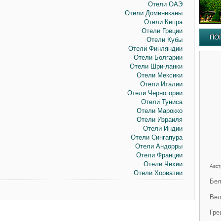
Отели ОАЭ
Отели Доминиканы
Отели Кипра
Отели Греции
ПО
Отели Кубы
Отели Финляндии
Отели Болгарии
Отели Шри-ланки
Отели Мексики
Отели Италии
Отели Черногории
Отели Туниса
Отели Марокко
Отели Израиля
Отели Индии
Отели Сингапура
Отели Андорры
Отели Франции
Отели Чехии
Авст
Отели Хорватии
Бел
Вел
Гре