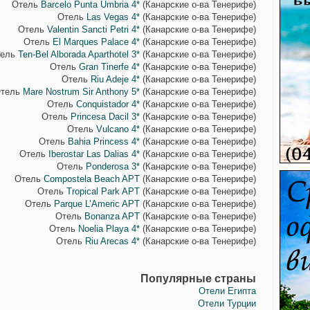
Отель
Barcelo Punta Umbria 4*
(Канарские о-ва Тенерифе)
Отель
Las Vegas 4*
(Канарские о-ва Тенерифе)
Отель
Valentin Sancti Petri 4*
(Канарские о-ва Тенерифе)
Отель
El Marques Palace 4*
(Канарские о-ва Тенерифе)
тель
Ten-Bel Alborada Aparthotel 3*
(Канарские о-ва Тенерифе)
Отель
Gran Tinerfe 4*
(Канарские о-ва Тенерифе)
Отель
Riu Adeje 4*
(Канарские о-ва Тенерифе)
тель
Mare Nostrum Sir Anthony 5*
(Канарские о-ва Тенерифе)
Отель
Conquistador 4*
(Канарские о-ва Тенерифе)
Отель
Princesa Dacil 3*
(Канарские о-ва Тенерифе)
Отель
Vulcano 4*
(Канарские о-ва Тенерифе)
Отель
Bahia Princess 4*
(Канарские о-ва Тенерифе)
Отель
Iberostar Las Dalias 4*
(Канарские о-ва Тенерифе)
Отель
Ponderosa 3*
(Канарские о-ва Тенерифе)
Отель
Compostela Beach APT
(Канарские о-ва Тенерифе)
Отель
Tropical Park APT
(Канарские о-ва Тенерифе)
Отель
Parque L’Americ APT
(Канарские о-ва Тенерифе)
Отель
Bonanza APT
(Канарские о-ва Тенерифе)
Отель
Noelia Playa 4*
(Канарские о-ва Тенерифе)
Отель
Riu Arecas 4*
(Канарские о-ва Тенерифе)
Популярные страны
Отели Египта
Отели Турции