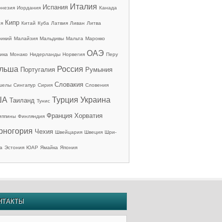
Италия
Испания
онезия
Иордания
Канада
Кипр
ия
Китай
Куба
Латвия
Ливан
Литва
рикий
Малайзия
Мальдивы
Мальта
Марокко
ОАЭ
ика
Монако
Нидерланды
Норвегия
Перу
льша
Россия
Португалия
Румыния
Словакия
шелы
Сингапур
Сирия
Словения
ША
Турция
Украина
Таиланд
Тунис
Франция
Хорватия
иппины
Финляндия
рногория
Чехия
Швейцария
Швеция
Шри-
а
Эстония
ЮАР
Ямайка
Япония
НТАКТЫ