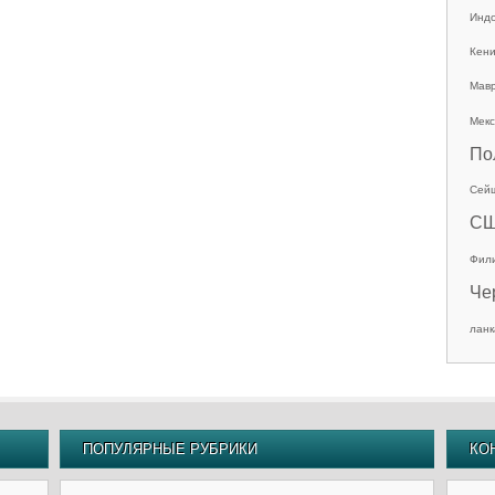
Инд
Кен
Мав
Мекс
По
Сей
С
Фил
Че
ланк
ПОПУЛЯРНЫЕ РУБРИКИ
КО