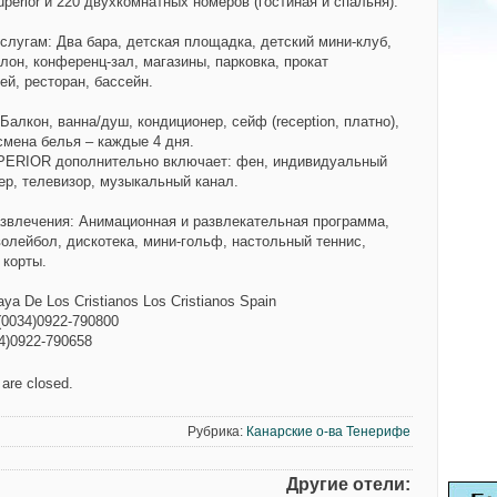
perior и 220 двухкомнатных номеров (гостиная и спальня).
услугам:
Два бара, детская площадка, детский мини-клуб,
лон, конференц-зал, магазины, парковка, прокат
ей, ресторан, бассейн.
Балкон, ванна/душ, кондиционер, сейф (reception, платно),
смена белья – каждые 4 дня.
ERIOR дополнительно включает: фен, индивидуальный
ер, телевизор, музыкальный канал.
азвлечения:
Анимационная и развлекательная программа,
волейбол, дискотека, мини-гольф, настольный теннис,
 корты.
aya De Los Cristianos Los Cristianos Spain
(0034)0922-790800
4)0922-790658
are closed.
Рубрика:
Канарские о-ва Тенерифе
Другие отели: