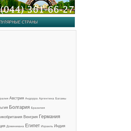
ПУЛЯРНЫЕ СТРАНЫ
Австрия
ралия
Андорра
Аргентина
Багамы
Болгария
ьгия
Бразилия
Германия
икобритания
Венгрия
Египет
ция
Индия
Доминикана
Израиль