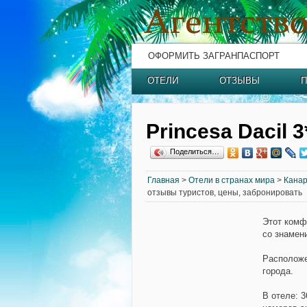
ОФОРМИТЬ ЗАГРАНПАСПОРТ
ОТЕЛИ
ОТЗЫВЫ
П
Princesa Dacil 3
Поделиться…
Главная
>
Отели в странах мира
>
Канар
отзывы туристов, цены, забронировать
Этот комф
со знамени
Располож
города.
В отеле:
3