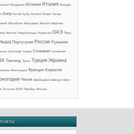
Италия
Испания
онезия
Иордания
Канада
Кипр
ия
Китай
Куба
Латвия
Ливан
Литва
рикий
Малайзия
Мальдивы
Мальта
Марокко
ОАЭ
ика
Монако
Нидерланды
Норвегия
Перу
льша
Россия
Португалия
Румыния
Словакия
шелы
Сингапур
Сирия
Словения
ША
Турция
Украина
Таиланд
Тунис
Франция
Хорватия
иппины
Финляндия
рногория
Чехия
Швейцария
Швеция
Шри-
а
Эстония
ЮАР
Ямайка
Япония
НТАКТЫ