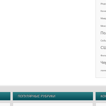
Инд
Кен
Мав
Мекс
По
Сей
С
Фил
Че
ланк
ПОПУЛЯРНЫЕ РУБРИКИ
КО