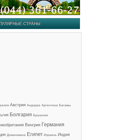
ПУЛЯРНЫЕ СТРАНЫ
Австрия
ралия
Андорра
Аргентина
Багамы
Болгария
ьгия
Бразилия
Германия
икобритания
Венгрия
Египет
ция
Индия
Доминикана
Израиль