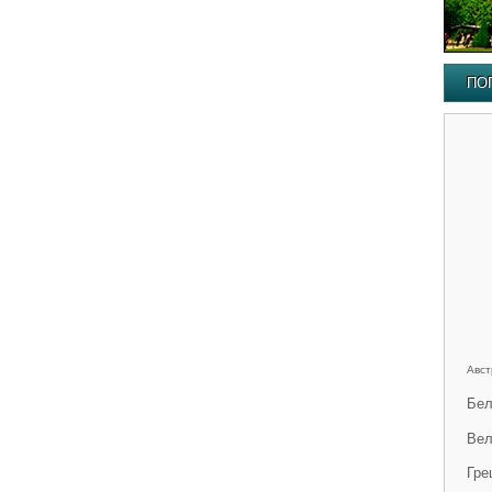
ПО
Авст
Бел
Вел
Гре