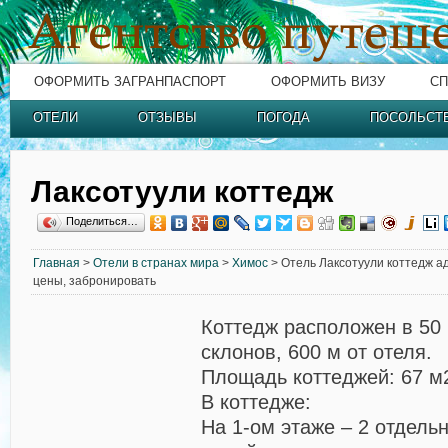
ОФОРМИТЬ ЗАГРАНПАСПОРТ
ОФОРМИТЬ ВИЗУ
СП
ОТЕЛИ
ОТЗЫВЫ
ПОГОДА
ПОСОЛЬСТ
Лаксотуули коттедж
Поделиться…
Главная
>
Отели в странах мира
>
Химос
> Отель Лаксотуули коттедж ад
цены, забронировать
Коттедж расположен в 50
склонов, 600 м от отеля.
Площадь коттеджей: 67 м
В коттедже:
На 1-ом этаже – 2 отдельн