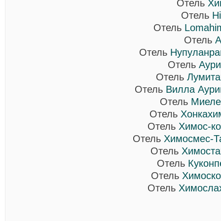
Отель
Хи
Отель
H
Отель
Lomahi
Отель
A
Отель
Нупуланра
Отель
Аури
Отель
Лумита
Отель
Вилла Аури
Отель
Миеле
Отель
Хонкахи
Отель
Химос-ко
Отель
Химосмес-Т
Отель
Химоста
Отель
Куконп
Отель
Химоско
Отель
Химосла