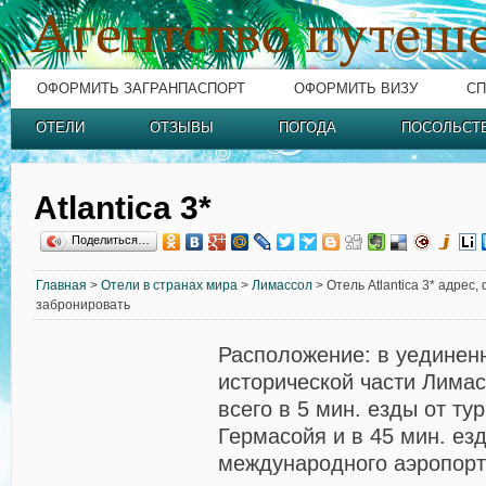
ОФОРМИТЬ ЗАГРАНПАСПОРТ
ОФОРМИТЬ ВИЗУ
СП
ОТЕЛИ
ОТЗЫВЫ
ПОГОДА
ПОСОЛЬСТ
Atlantica 3*
Поделиться…
Главная
>
Отели в странах мира
>
Лимассол
> Отель Atlantica 3* адрес,
забронировать
Расположение:
в уединен
исторической части Лимас
всего в 5 мин. езды от ту
Гермасойя и в 45 мин. ез
международного аэропорт