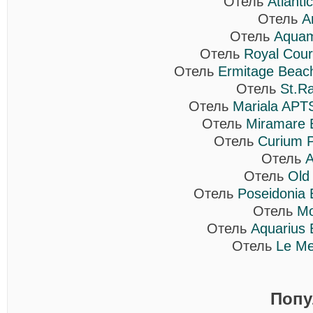
Отель
Atlanti
Отель
A
Отель
Aquam
Отель
Royal Cour
Отель
Ermitage Beac
Отель
St.R
Отель
Mariala APT
Отель
Miramare 
Отель
Curium P
Отель
A
Отель
Old 
Отель
Poseidonia 
Отель
Mo
Отель
Aquarius 
Отель
Le Me
Попу