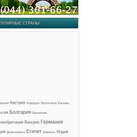
ПУЛЯРНЫЕ СТРАНЫ
Австрия
ралия
Андорра
Аргентина
Багамы
Болгария
ьгия
Бразилия
Германия
икобритания
Венгрия
Египет
ция
Индия
Доминикана
Израиль