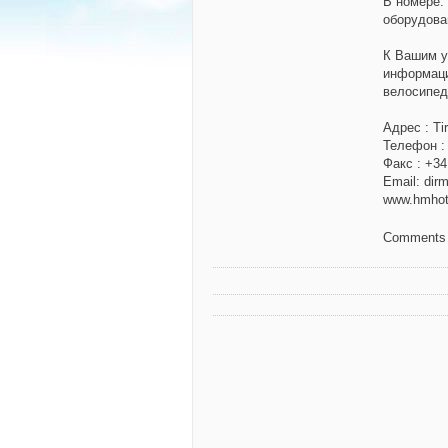
В номере:
оборудова
К Вашим ус
информаци
велосипе
Адрес : Ti
Телефон :
Факс : +34
Email: dir
www.hmhot
Comments 