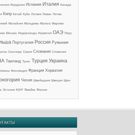
Италия
Испания
онезия
Иордания
Канада
Кипр
ия
Китай
Куба
Латвия
Ливан
Литва
рикий
Малайзия
Мальдивы
Мальта
Марокко
ОАЭ
ика
Монако
Нидерланды
Норвегия
Перу
льша
Россия
Португалия
Румыния
Словакия
шелы
Сингапур
Сирия
Словения
ША
Турция
Украина
Таиланд
Тунис
Франция
Хорватия
иппины
Финляндия
рногория
Чехия
Швейцария
Швеция
Шри-
а
Эстония
ЮАР
Ямайка
Япония
НТАКТЫ