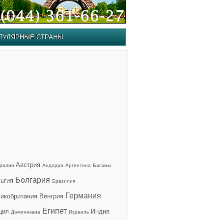
ПУЛЯРНЫЕ СТРАНЫ
Австрия
ралия
Андорра
Аргентина
Багамы
Болгария
ьгия
Бразилия
Германия
икобритания
Венгрия
Египет
ция
Индия
Доминикана
Израиль