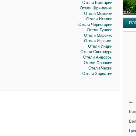
Отели Болгарии
Отели Шри-ланки
Отели Мексики
Отели Италии
ПО
Отели Черногории
Отели Туниса
Отели Марокко
Отели Израиля
Отели Индии
Отели Сингапура
Отели Андорры
Отели Франции
Отели Чехии
Отели Хорватии
Авст
Бел
Вел
Гре