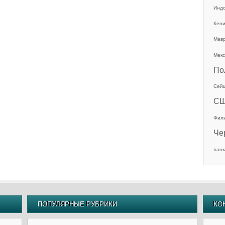
Инд
Кен
Мав
Мекс
По
Сей
С
Фил
Че
ланк
ПОПУЛЯРНЫЕ РУБРИКИ
КО