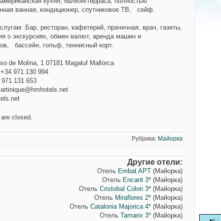
 американская кухня, балкон/терраса, полностью
нная ванная, кондиционер, спутниковое ТВ, сейф.
лугам: Бар, ресторан, кафетерий, прачечная, врач, газеты,
я о экскурсиях, обмен валют, аренда машин и
дов,
бассейн, гольф, теннисный корт.
rso de Molina, 1 07181 Magaluf Mallorca
 +34 971 130 994
 971 131 653
martinique@hmhotels.net
els.net
are closed.
Рубрика:
Майорка
Другие отели:
Отель
Embat APT
(Майорка)
Отель
Encant 3*
(Майорка)
Отель
Cristobal Colon 3*
(Майорка)
Отель
Miraflores 2*
(Майорка)
Отель
Catalonia Majorica 4*
(Майорка)
Отель
Tamarix 3*
(Майорка)