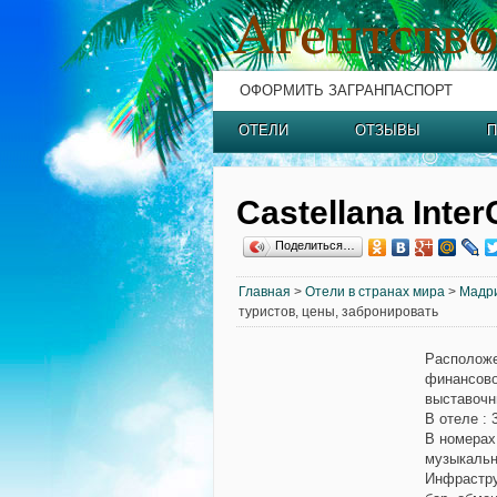
ОФОРМИТЬ ЗАГРАНПАСПОРТ
ОТЕЛИ
ОТЗЫВЫ
П
Castellana Inter
Поделиться…
Главная
>
Отели в странах мира
>
Мадр
туристов, цены, забронировать
Располож
финансово
выставочны
В отеле
: 
В номерах
музыкальн
Инфрастру