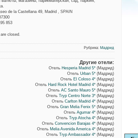
 валюты, магазины, парикмахерская, сад, паркинг,
а.
aseo de la Castellana 49, Madrid , SPAIN
07300
195 853
are closed.
Рубрика:
Мадрид
Другие отели:
Отель
Hesperia Madrid 5*
(Мадрид)
Отель
Urban 5*
(Мадрид)
Отель
El Coloso 4*
(Мадрид)
Отель
Hard Rock Hotel Madrid 4*
(Мадрид)
Отель
AC Santo Mauro 5*
(Мадрид)
Отель
Tryp Centro Norte 3*
(Мадрид)
Отель
Carlton Madrid 4*
(Мадрид)
Отель
Gran Melia Fenix 5*
(Мадрид)
Отель
Agumar 4*
(Мадрид)
Отель
Tryp Atocha 4*
(Мадрид)
Отель
Convencion Barajas 4*
(Мадрид)
Отель
Melia Avenida America 4*
(Мадрид)
Отель
Tryp Ambassador 4*
(Мадрид)