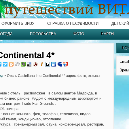
ОФОРМИТЬ ВИЗУ
СПРАВКА О НЕСУДИМОСТИ
ДЕТСКИЙ
ОГОДА
ПОСОЛЬСТВА
ФОТО
КАРТЫ
КО
Continental 4*
Email
Врем
ид
> Отель Castellana InterContinental 4* адрес, фото, отзывы
ение
: отель расположен в самом центре Мадрида, в
м бизнес районе. Рядом с международным аэропортом и
м центром Trade Fair Grounds .
304 номера.
: ванная комната, фен, телефон, телевизор, видео,
ый канал, кондиционер, отопление.
ктура
: тренажерный зал, сауна, конференц-зал, ресторан,