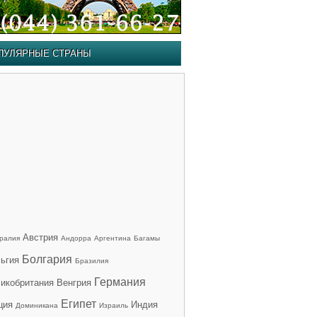
ПУЛЯРНЫЕ СТРАНЫ
Австрия
ралия
Андорра
Аргентина
Багамы
Болгария
ьгия
Бразилия
Германия
икобритания
Венгрия
Египет
ция
Индия
Доминикана
Израиль