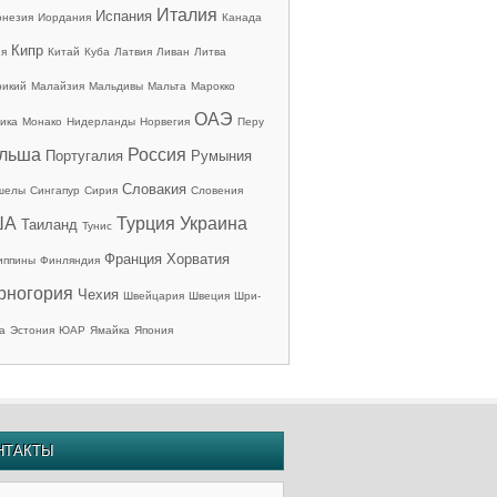
Италия
Испания
онезия
Иордания
Канада
Кипр
ия
Китай
Куба
Латвия
Ливан
Литва
рикий
Малайзия
Мальдивы
Мальта
Марокко
ОАЭ
ика
Монако
Нидерланды
Норвегия
Перу
льша
Россия
Португалия
Румыния
Словакия
шелы
Сингапур
Сирия
Словения
ША
Турция
Украина
Таиланд
Тунис
Франция
Хорватия
иппины
Финляндия
рногория
Чехия
Швейцария
Швеция
Шри-
а
Эстония
ЮАР
Ямайка
Япония
НТАКТЫ