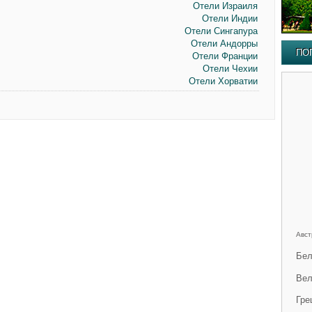
Отели Израиля
Отели Индии
Отели Сингапура
Отели Андорры
ПО
Отели Франции
Отели Чехии
Отели Хорватии
Авст
Бел
Вел
Гре