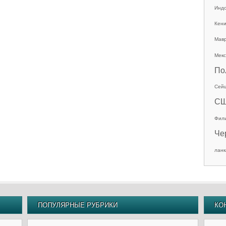
Инд
Кен
Мав
Мекс
По
Сей
С
Фил
Че
ланк
ПОПУЛЯРНЫЕ РУБРИКИ
КО