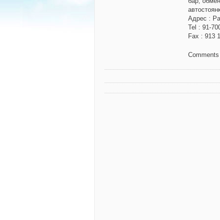
бар, обмен
автостоянк
Адрес
: P
Tel
: 91-70
Fax
: 913 
Comments 