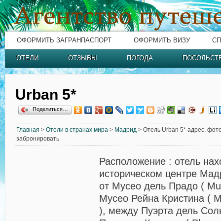
ОФОРМИТЬ ЗАГРАНПАСПОРТ
ОФОРМИТЬ ВИЗУ
СП
ОТЕЛИ
ОТЗЫВЫ
ПОГОДА
ПОСОЛЬСТ
Urban 5*
Поделиться…
Главная
>
Отели в странах мира
>
Мадрид
> Отель Urban 5* адрес, фото
забронировать
Расположение
: отель нах
историческом центре Мад
от Мусео дель Прадо ( Mus
Мусео Рейна Кристина ( Mu
), между Пуэрта дель Соль 