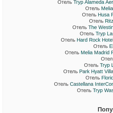
Отель
Tryp Alameda Aer
Отель
Melia
Отель
Husa P
Отель
Rit
Отель
The Westin
Отель
Tryp La
Отель
Hard Rock Hotel
Отель
E
Отель
Melia Madrid 
Оте
Отель
Tryp 
Отель
Park Hyatt Vil
Отель
Flori
Отель
Castellana InterCon
Отель
Tryp Was
Попу