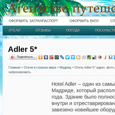
ОФОРМИТЬ ЗАГРАНПАСПОРТ
ОФОРМИТЬ ВИЗУ
СП
ОТЕЛИ
ОТЗЫВЫ
ПОГОДА
ПОСОЛЬСТ
Adler 5*
Поделиться…
Главная
>
Отели в странах мира
>
Мадрид
> Отель Adler 5* адрес, фото
забронировать
Hotel Adler – один из сам
Мадриде, который распол
года. Здание было полно
внутри и отреставрирован
завезено новейшее обору