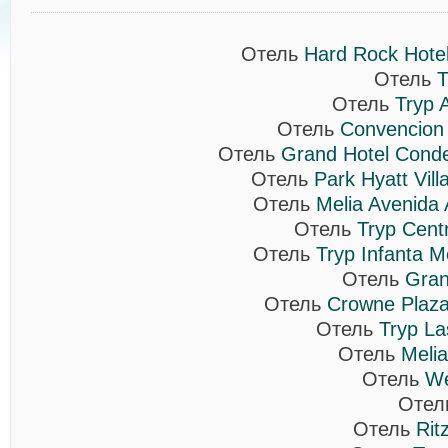
Отель
Hard Rock Hotel
Отель
T
Отель
Tryp 
Отель
Convencion 
Отель
Grand Hotel Cond
Отель
Park Hyatt Vil
Отель
Melia Avenida 
Отель
Tryp Cent
Отель
Tryp Infanta M
Отель
Gran
Отель
Crowne Plaza
Отель
Tryp La
Отель
Melia
Отель
We
Оте
Отель
Rit