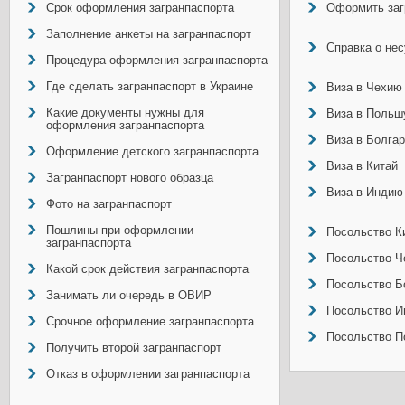
Срок оформления загранпаспорта
Оформить заг
Заполнение анкеты на загранпаспорт
Справка о не
Процедура оформления загранпаспорта
Где сделать загранпаспорт в Украине
Виза в Чехию
Какие документы нужны для
Виза в Польш
оформления загранпаспорта
Виза в Болга
Оформление детского загранпаспорта
Виза в Китай
Загранпаспорт нового образца
Виза в Индию
Фото на загранпаспорт
Пошлины при оформлении
Посольство Ки
загранпаспорта
Посольство Ч
Какой срок действия загранпаспорта
Посольство Б
Занимать ли очередь в ОВИР
Посольство И
Срочное оформление загранпаспорта
Посольство П
Получить второй загранпаспорт
Отказ в оформлении загранпаспорта