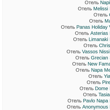
Отель
Napi
Отель
Melissi
Отель
Отель
Ma
Отель
Panas Holiday V
Отель
Asterias
Отель
Limanaki
Отель
Chris
Отель
Vassos Nissi
Отель
Grecian
Отель
New Fama
Отель
Napa Me
Отель
Yi
Отель
Pir
Отель
Dome 
Отель
Tasia
Отель
Pavlo Napa 
Отель
Anonymous 