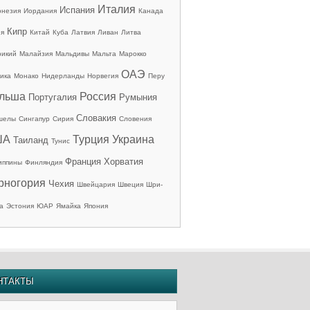
Италия
Испания
онезия
Иордания
Канада
Кипр
ия
Китай
Куба
Латвия
Ливан
Литва
рикий
Малайзия
Мальдивы
Мальта
Марокко
ОАЭ
ика
Монако
Нидерланды
Норвегия
Перу
льша
Россия
Португалия
Румыния
Словакия
шелы
Сингапур
Сирия
Словения
ША
Турция
Украина
Таиланд
Тунис
Франция
Хорватия
иппины
Финляндия
рногория
Чехия
Швейцария
Швеция
Шри-
а
Эстония
ЮАР
Ямайка
Япония
НТАКТЫ