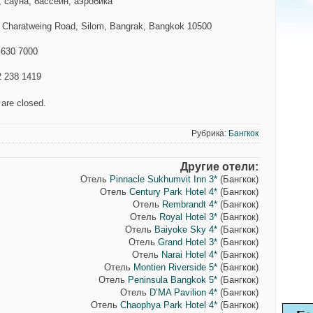
 сауна, бассейн, аэробика
8 Charatweing Road, Silom, Bangrak, Bangkok 10500
 630 7000
2 238 1419
are closed.
Рубрика:
Бангкок
Другие отели:
Отель
Pinnacle Sukhumvit Inn 3*
(Бангкок)
Отель
Century Park Hotel 4*
(Бангкок)
Отель
Rembrandt 4*
(Бангкок)
Отель
Royal Hotel 3*
(Бангкок)
Отель
Baiyoke Sky 4*
(Бангкок)
Отель
Grand Hotel 3*
(Бангкок)
Отель
Narai Hotel 4*
(Бангкок)
Отель
Montien Riverside 5*
(Бангкок)
Отель
Peninsula Bangkok 5*
(Бангкок)
Отель
D’MA Pavilion 4*
(Бангкок)
Отель
Chaophya Park Hotel 4*
(Бангкок)