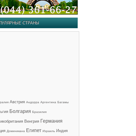
ПУЛЯРНЫЕ СТРАНЫ
Австрия
ралия
Андорра
Аргентина
Багамы
Болгария
ьгия
Бразилия
Германия
икобритания
Венгрия
Египет
ция
Индия
Доминикана
Израиль