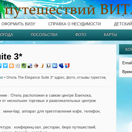
ОФОРМИТЬ ВИЗУ
СПРАВКА О НЕСУДИМОСТИ
ДЕТСКИЙ
ОГОДА
ПОСОЛЬСТВА
ФОТО
КАРТЫ
КО
ite 3*
Email
Врем
ок
> Отель The Elegance Suite 3* адрес, фото, отзывы туристов,
ение
: Отель расположен в самом центре Бангкока,
и от нескольких торговых и развлекательных центров.
: мини-бар, аппарат для приготовления кофе, телефон,
.
ктура
: конференц-зал, ресторан, бюро путешествий,