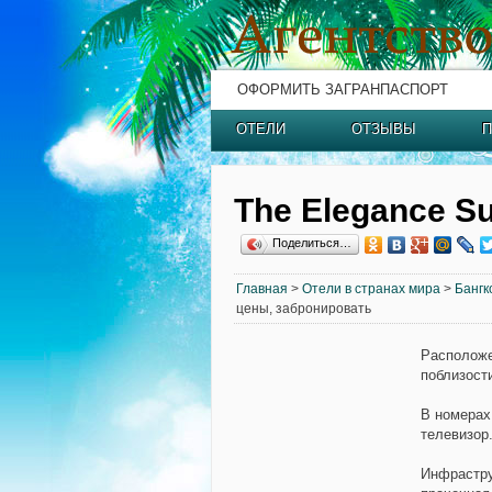
ОФОРМИТЬ ЗАГРАНПАСПОРТ
ОТЕЛИ
ОТЗЫВЫ
П
The Elegance Su
Поделиться…
Главная
>
Отели в странах мира
>
Бангк
цены, забронировать
Располож
поблизост
В номерах
телевизор
Инфрастру