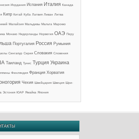
Италия
Испания
онезия
Иордания
Канада
Кипр
ия
Китай
Куба
Латвия
Ливан
Литва
рикий
Малайзия
Мальдивы
Мальта
Марокко
ОАЭ
ика
Монако
Нидерланды
Норвегия
Перу
льша
Россия
Португалия
Румыния
Словакия
шелы
Сингапур
Сирия
Словения
ША
Турция
Украина
Таиланд
Тунис
Франция
Хорватия
иппины
Финляндия
рногория
Чехия
Швейцария
Швеция
Шри-
а
Эстония
ЮАР
Ямайка
Япония
НТАКТЫ