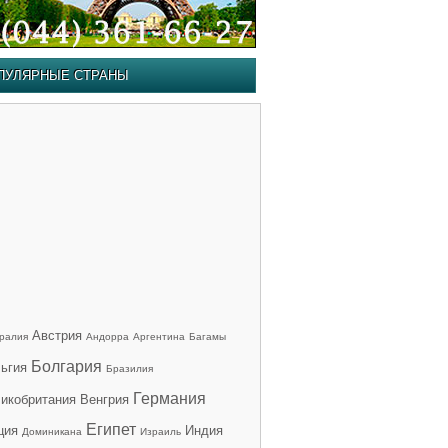
ПУЛЯРНЫЕ СТРАНЫ
Австрия
ралия
Андорра
Аргентина
Багамы
Болгария
ьгия
Бразилия
Германия
икобритания
Венгрия
Египет
ция
Индия
Доминикана
Израиль