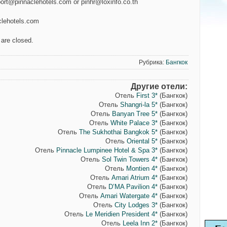
rport@pinnaclehotels.com or pinhr@loxinfo.co.th
lehotels.com
are closed.
Рубрика:
Бангкок
Другие отели:
Отель
First 3*
(Бангкок)
Отель
Shangri-la 5*
(Бангкок)
Отель
Banyan Tree 5*
(Бангкок)
Отель
White Palace 3*
(Бангкок)
Отель
The Sukhothai Bangkok 5*
(Бангкок)
Отель
Oriental 5*
(Бангкок)
Отель
Pinnacle Lumpinee Hotel & Spa 3*
(Бангкок)
Отель
Sol Twin Towers 4*
(Бангкок)
Отель
Montien 4*
(Бангкок)
Отель
Amari Atrium 4*
(Бангкок)
Отель
D’MA Pavilion 4*
(Бангкок)
Отель
Amari Watergate 4*
(Бангкок)
Отель
City Lodges 3*
(Бангкок)
Отель
Le Meridien President 4*
(Бангкок)
Отель
Leela Inn 2*
(Бангкок)