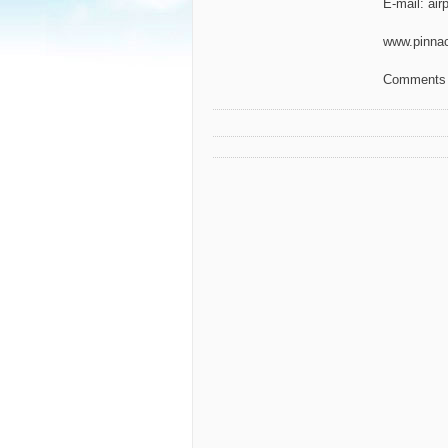
E-mail: ai
www.pinnac
Comments 