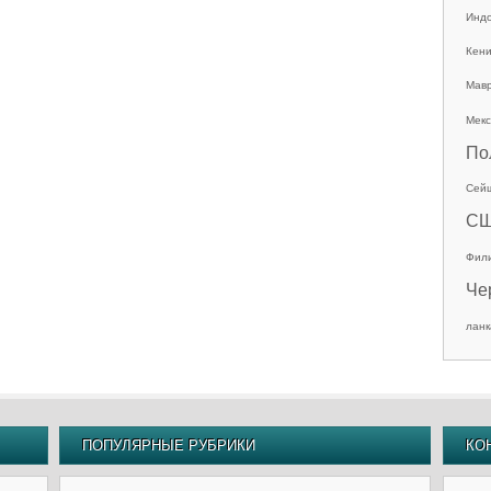
Инд
Кен
Мав
Мекс
По
Сей
С
Фил
Че
ланк
ПОПУЛЯРНЫЕ РУБРИКИ
КО