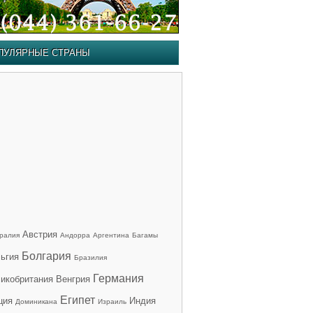
ПУЛЯРНЫЕ СТРАНЫ
Австрия
ралия
Андорра
Аргентина
Багамы
Болгария
ьгия
Бразилия
Германия
икобритания
Венгрия
Египет
ция
Индия
Доминикана
Израиль