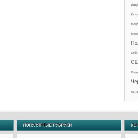
Инд
Кен
Мав
Мекс
По
Сей
С
Фил
Че
ланк
ПОПУЛЯРНЫЕ РУБРИКИ
КО