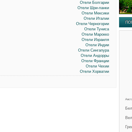
Отели Болгарии
Отели Шри-ланки
Отели Мексики
Отели Италии
ПО
Отели Черногории
Отели Туниса
Отели Марокко
Отели Израиля
Отели Индии
Отели Сингапура
Отели Андорры
Отели Франции
Отели Чехии
Отели Хорватии
Авст
Бел
Вел
Гре