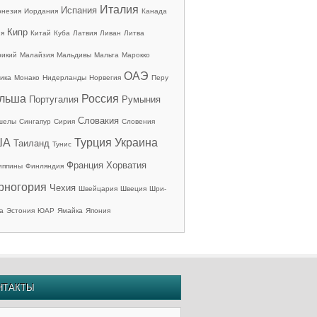
Италия
Испания
онезия
Иордания
Канада
Кипр
ия
Китай
Куба
Латвия
Ливан
Литва
рикий
Малайзия
Мальдивы
Мальта
Марокко
ОАЭ
ика
Монако
Нидерланды
Норвегия
Перу
льша
Россия
Португалия
Румыния
Словакия
шелы
Сингапур
Сирия
Словения
ША
Турция
Украина
Таиланд
Тунис
Франция
Хорватия
иппины
Финляндия
рногория
Чехия
Швейцария
Швеция
Шри-
а
Эстония
ЮАР
Ямайка
Япония
НТАКТЫ