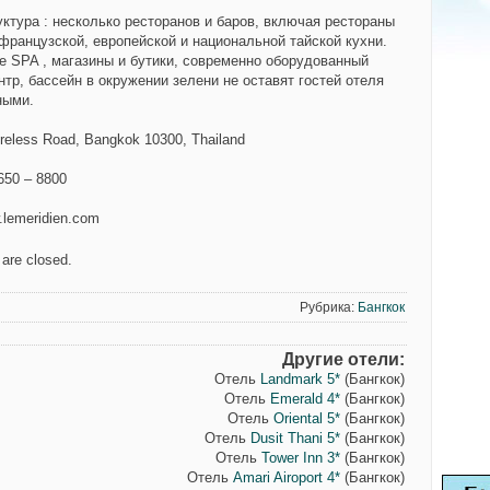
ктура
: несколько ресторанов и баров, включая рестораны
 французской, европейской и национальной
тайской кухни.
е SPA , магазины и бутики, современно оборудованный
тр, бассейн в окружении зелени не оставят гостей отеля
ными.
ireless Road, Bangkok 10300, Thailand
 650 – 8800
.lemeridien.com
are closed.
Рубрика:
Бангкок
Другие отели:
Отель
Landmark 5*
(Бангкок)
Отель
Emerald 4*
(Бангкок)
Отель
Oriental 5*
(Бангкок)
Отель
Dusit Thani 5*
(Бангкок)
Отель
Tower Inn 3*
(Бангкок)
Отель
Amari Airoport 4*
(Бангкок)