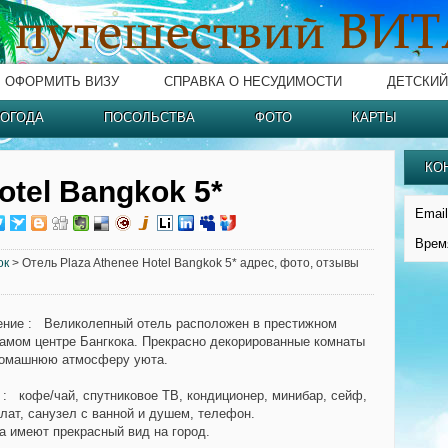
ОФОРМИТЬ ВИЗУ
СПРАВКА О НЕСУДИМОСТИ
ДЕТСКИЙ
ОГОДА
ПОСОЛЬСТВА
ФОТО
КАРТЫ
КО
otel Bangkok 5*
Email
Врем
ок
> Отель Plaza Athenee Hotel Bangkok 5* адрес, фото, отзывы
ение
: Великолепный отель расположен в престижном
самом центре Бангкока. Прекрасно декорированные комнаты
домашнюю атмосферу уюта.
: кофе/чай, спутниковое ТВ, кондиционер, минибар, сейф,
алат, санузел с ванной и душем, телефон.
а имеют прекрасный вид на город.