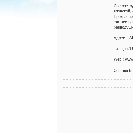
Инфрастру
японской,
Прекрасно
фитнес цен
равнодуш
Адрес
: W
Tel
: (662)
Web
: www
Comments 