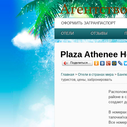
ОФОРМИТЬ ЗАГРАНПАСПОРТ
ОТЕЛИ
ОТЗЫВЫ
П
Plaza Athenee H
Поделиться…
Главная
>
Отели в странах мира
>
Бангк
туристов, цены, забронировать
Располож
районе в 
создают 
В номерах
тапочки/х
Все номер