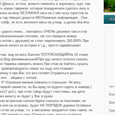
:)Деньги, кстати, можете поменять в аэропорту, курс там
ь наших гавриков, которые пожадничали сделать визу в
кока на визу БЕЗУМНАЯ часа на 2 ибо куча туристов из
о наш гид обещал донести МЕГАважную информацию…Она
ПО
сейф, не есть вяленого мяса на улице, а далее бла-бла-
е – дорого очень…повторюсь ОЧЕНЬ дешевое такси и во
 обозначенными отелями, так что поверьте моему
а потом с друзьми) не стоит перепачивать 200-300%.При
ески ничего из истории и т.д., просто зарабатывает
 этаж, вид на весь Бангкок ПОТРЯСАЮЩИЙ!На 10 этаже
но).Вид феноменальный!Про еду ничего плохого сказать
оже.Червяка заморить можно.При этом не бойтесь кушать
х, гдеморепродукты лежат на льду или плавают
пезу и при Вас это все готовят.Отравиться реально
 или….яйцами с лотков.
я 4*.Огромные ванные комнаты и спальные. Не могу
первой свежести, но Вы вряд ли будете сидеть в номере:)
Авст
ат(7 руб.), при этом тайцы будут счастливы, как дети.
Бел
ез минуту он будет у Вас в руках.
ом встречном салоне.Идите сначала за покупками, не
Вел
тайе или на островах, будет НА ПОРЯДОК дороже.Особенно
и этом на улице, т.к. в магазинах продается тоже самое, но
Гре
-100 рублей за пару:)Одежда тоже, просто отойдите