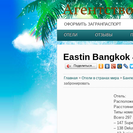
ОФОРМИТЬ ЗАГРАНПАСПОРТ
ОТЕЛИ
ОТЗЫВЫ
П
Eastin Bangkok 
Поделиться…
Главная
>
Отели в странах мира
>
Бангк
забронировать
Отель:
Расположен
Расстояние
Типы номе
Всего 297
– 147 Supe
– 138 Delu