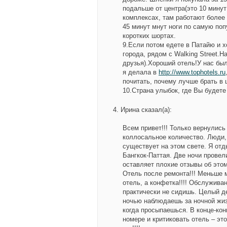
подальше от центра(это 10 минут
комплексах, там работают более
45 минут мнут ноги по самую попу
коротких шортах.
9.Если потом едете в Патайю и х
города, рядом с Walking Street.
друзья).Хороший отель!У нас был
я делала в
http://www.tophotels.ru
почитать, почему лучше брать в ц
10.Страна улыбок, где Вы будете
Ирина
сказал(а):
Всем привет!!! Только вернулис
коллосальное количество. Люди, 
существует на этом свете. Я отд
Бангкок-Паттая. Две ночи провели
оставляет плохие отзывы об этом
Отель после ремонта!!! Меньше м
отель, а конфетка!!!! Обслуживан
практически не сидишь. Целый де
ночью наблюдаешь за ночной жизн
когда просыпаешься. В конце-конц
номере и критиковать отель – эт