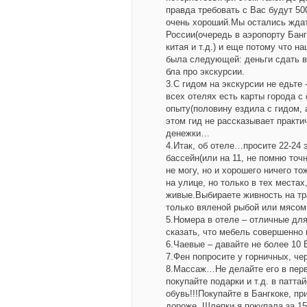
правда требовать с Вас будут 500
очень хороший.Мы остались ждат
России(очередь в аэропорту Банг
китая и т.д.) и еще потому чт
была следующей: деньги сдать в 
бла про экскурсии.
3.С гидом на экскурсии не едьт
всех отелях есть карты города с
опыту(половину ездила с гидом, 
этом гид не рассказывает практич
денежки…
4.Итак, об отеле…просите 22-24
бассейн(или на 11, не помню точ
не могу, но и хорошего ничего т
на улице, но только в тех места
живые.Выбираете живность на тра
только вяленой рыбой или мясом
5.Номера в отеле – отличные дл
сказать, что мебель совершенно 
6.Чаевые – давайте не более 10 Б
7.Фен попросите у горничных, чер
8.Массаж…Не делайте его в перв
покупайте подарки и т.д. в пат
обувь!!!Покупайте в Бангкоке, пр
дороже. Шлепки я покупала за 15