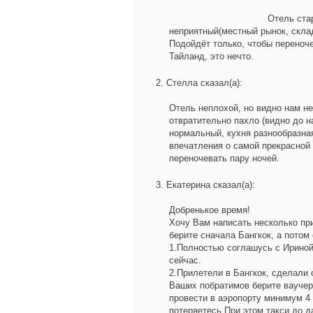
Отель стар
неприятный(местный рынок, склад
Подойдёт только, чтобы переноче
Тайланд, это нечто.
Стелла
сказал(а):
Отель неплохой, но видно нам не
отвратительно пахло (видно до 
нормальный, кухня разнообразная
впечатления о самой прекрасной 
переночевать пару ночей.
Екатерина
сказал(а):
Добренькое время!
Хочу Вам написать несколько пр
берите сначала Бангкок, а пото
1.Полностью соглашусь с Ириной
сейчас.
2.Прилетели в Бангкок, сделали 
Ваших побратимов берите ваучер 
провести в аэропорту минимум 4
потеряетесь.При этом такси до д