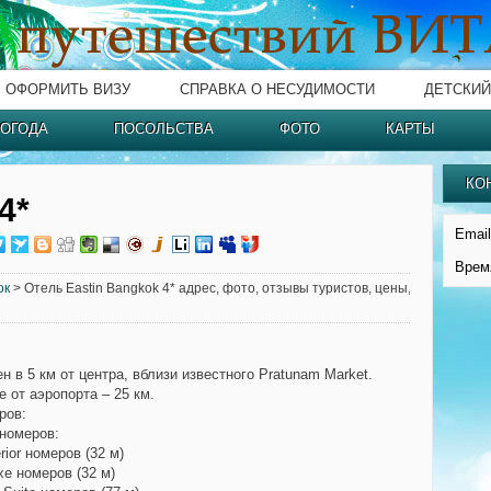
ОФОРМИТЬ ВИЗУ
СПРАВКА О НЕСУДИМОСТИ
ДЕТСКИЙ
ОГОДА
ПОСОЛЬСТВА
ФОТО
КАРТЫ
КО
4*
Email
Врем
ок
> Отель Eastin Bangkok 4* адрес, фото, отзывы туристов, цены,
 в 5 км от центра, вблизи известного Pratunam Market.
 от аэропорта – 25 км.
ров:
 номеров:
rior номеров (32 м)
xe номеров (32 м)