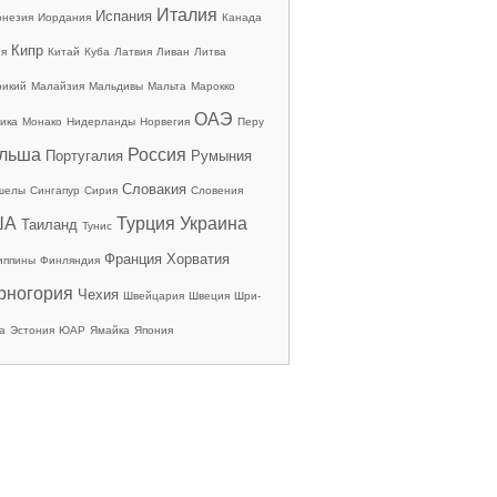
Италия
Испания
онезия
Иордания
Канада
Кипр
ия
Китай
Куба
Латвия
Ливан
Литва
рикий
Малайзия
Мальдивы
Мальта
Марокко
ОАЭ
ика
Монако
Нидерланды
Норвегия
Перу
льша
Россия
Португалия
Румыния
Словакия
шелы
Сингапур
Сирия
Словения
ША
Турция
Украина
Таиланд
Тунис
Франция
Хорватия
иппины
Финляндия
рногория
Чехия
Швейцария
Швеция
Шри-
а
Эстония
ЮАР
Ямайка
Япония