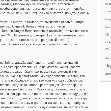
 займет).Массаж лучше всего делать в торговых
Инд
 проффесиональные граждане и при этом стоит копейки,
Кен
 за 75 рублей(~100 Бат).Так что обязательно идти в очень
Мав
отите не сидеть в номере, то выбирайте отель в центре
Например Camelot, была в нем(там жили мои
Мекс
 Jomtien Dragon Beach(хороший отельчик), отзыв про него
По
, но ОЧЕНЬ далеко до центра.Но это Вы можете и сами
ентре, загляните в отзыв про данный отель.:)
Сей
 чувствовать себя свободно и по-райски комфортно.
С
Фил
ь из Тайланда…Эмоций, впечатлений, воспоминаний –
Че
вы даже представить себе не можете, какая красота
ыхала с мужем, брали как всегда комплексный тур
ланк
 в Бангкоке в этом отеле. И хочу поспорить с теми, кто
 отеле и обрадовать тех, кто только сюда собирается.
есяца назад закончилась реставрация. Это теперь не
ие – высший пилотаж!!! Могу сразу сказать, что в отеле
нь на экскурсиях или просто шатаешься по городу, да и
ью. Я к тому, что в отеле ты находишьс ятолько по утру,
ов, приехать в такую даль, на такую экзотику и сидеть в
о неуважительно. Такого обслуживания вы не встретите ни