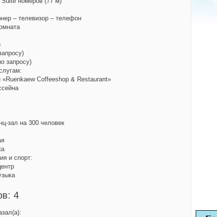
r Suite номеров (77 м)
онер – телевизор – телефон
комната
р
запросу)
по запросу)
слугам:
н «Ruenkaew Coffeeshop & Restaurant»
ссейна
нц-зал на 300 человек
ая
ка
ия и спорт:
центр
узыка
в: 4
зал(а):