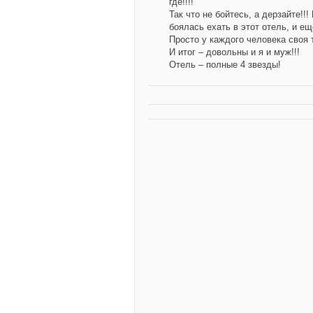
где!!!!
Так что не бойтесь, а дерзайте!!!
боялась ехать в этот отель, и е
Просто у каждого человека своя 
И итог – довольны и я и муж!!!
Отель – полные 4 звезды!