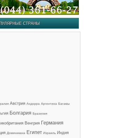
ПУЛЯРНЫЕ СТРАНЫ
Австрия
ралия
Андорра
Аргентина
Багамы
Болгария
ьгия
Бразилия
Германия
икобритания
Венгрия
Египет
ция
Индия
Доминикана
Израиль