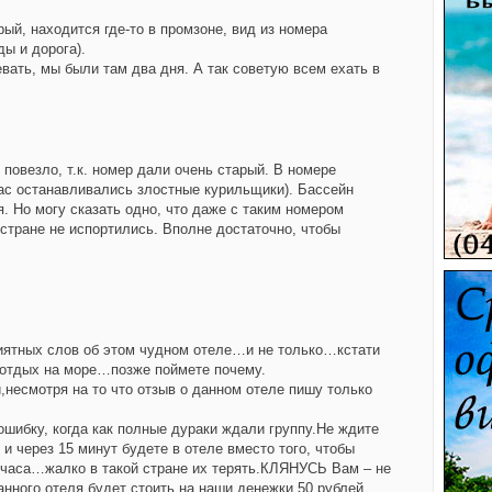
ый, находится где-то в промзоне, вид из номера
ы и дорога).
вать, мы были там два дня. А так советую всем ехать в
 повезло, т.к. номер дали очень старый. В номере
нас останавливались злостные курильщики). Бассейн
. Но могу сказать одно, что даже с таким номером
стране не испортились. Вполне достаточно, чтобы
иятных слов об этом чудном отеле…и не только…кстати
м отдых на море…позже поймете почему.
,несмотря на то что отзыв о данном отеле пишу только
ошибку, когда как полные дураки ждали группу.Не ждите
и через 15 минут будете в отеле вместо того, чтобы
 часа…жалко в такой стране их терять.КЛЯНУСЬ Вам – не
анного отеля будет стоить на наши денежки 50 рублей,