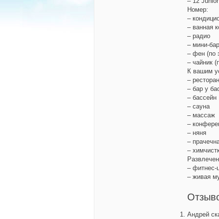
– 12 Junio
Номер:
– кондици
– ванная 
– радио
– мини-ба
– фен (по 
– чайник (
К вашим у
– рестора
–
бар у ба
– бассейн
– сауна
– массаж
– конфере
– няня
– прачечн
– химчист
Развлечен
– фитнес-
– живая м
Отзыво
Андрей
ска