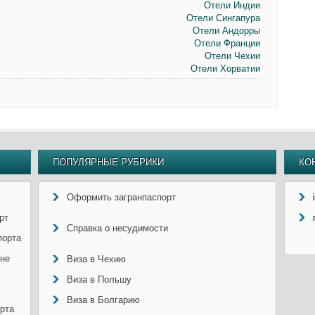
Отели Индии
Отели Сингапура
Отели Андорры
Отели Франции
Отели Чехии
Отели Хорватии
ПОПУЛЯРНЫЕ РУБРИКИ
КО
Оформить загранпаспорт
рт
Справка о несудимости
порта
ине
Виза в Чехию
Виза в Польшу
Виза в Болгарию
рта